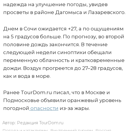
надежда на улучшение погоды, увидев
просветы в районе Дагомыса и Лазаревского.
Днем в Сочи ожидается +27, а по ощущениям
на 5 градусов больше. По прогнозу, во второй
половине дождь закончится. В течение
следующей недели синоптики обещали
переменную облачность и кратковременные
дожди. Воздух прогреется до 27–28 градусов,
как и вода в море.
Ранее TourDom.ru писал, что в Москве и
Подмосковье объявили оранжевый уровень
погодной
опасности
из-за жары.
Автор:
Редакция TourDom.ru
Погода и катаклизмы
,
Внутренний туризм
,
Россия