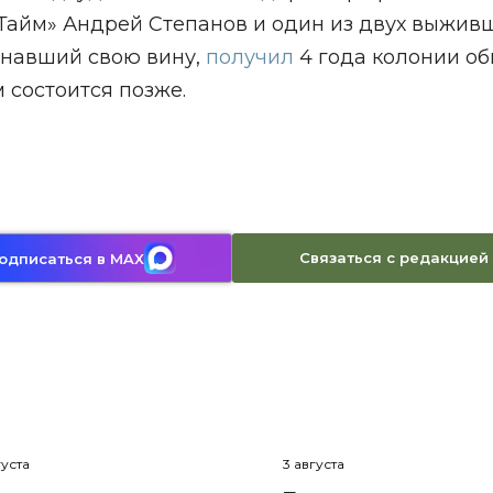
Тайм» Андрей Степанов и один из двух выжив
знавший свою вину,
получил
4 года колонии о
 состоится позже.
Связаться с редакцией
одписаться в MAX
густа
3 августа