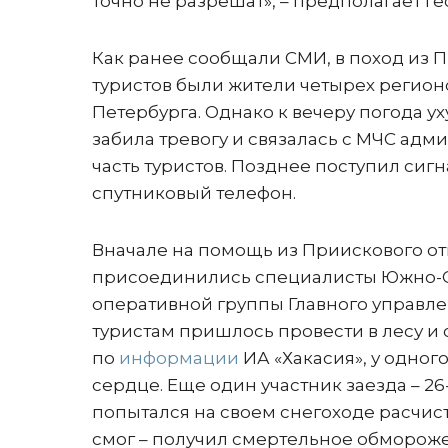
точно не разрешат», – предполагает Г
Как ранее сообщали СМИ, в поход из 
туристов были жители четырех регионов
Петербурга. Однако к вечеру погода у
забила тревогу и связалась с МЧС адм
часть туристов. Позднее поступил сигн
спутниковый телефон.
Вначале на помощь из Приискового от
присоединились специалисты Южно-Си
оперативной группы Главного управле
туристам пришлось провести в лесу и 
по
информации
ИА «Хакасия», у одног
сердце. Еще один участник заезда – 2
попытался на своем снегоходе расчист
смог – получил смертельное обморожен