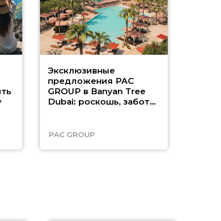
Эксклюзивные
Как п
предложения PAC
насыщ
ть
GROUP в Banyan Tree
Рас-э
у
Dubai: роскошь, забота
о детях и выгода до
45%
PAC GROUP
Русск