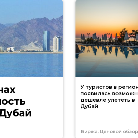
нах
У туристов в регио
появилась возможн
ность
дешевле улететь в
Дубай
 Дубай
Биржа. Ценовой обзор