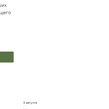
ших
бщего
3 августа