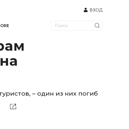
ВХОД
TORE
рам
 на
уристов, – один из них погиб