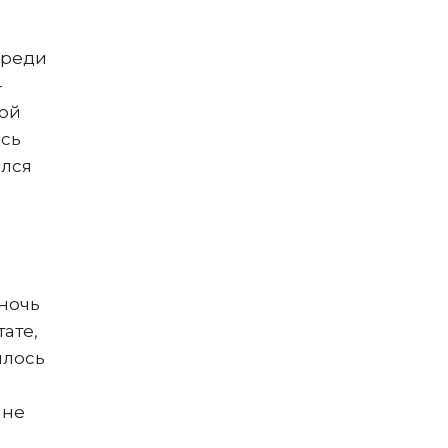
среди
-
вой
ась
ался
ночь
ате,
илось
 не