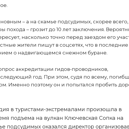
ое.
Виновным – а на скамье подсудимых, скорее всего,
 похода – грозит до 10 лет заключения. Вероятн
ресует, насколько точно перед заездом его уча
стные жители пишут в соцсетях, что в последние
ением о надвигающемся снежном буране.
 вопрос аккредитации гидов-проводников,
следующий год. При этом, судя по всему, погиб
м. Именно поэтому он и попытался пробить доро
дия в туристами-экстремалами произошла в
ремя подъема на вулкан Ключевская Сопка на
мье подсудимых оказался директор организов