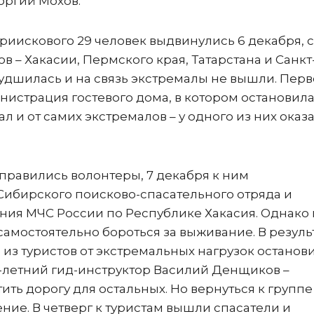
еоргий Мохов.
Приискового 29 человек выдвинулись 6 декабря, 
 – Хакасии, Пермского края, Татарстана и Санкт
худшилась и на связь экстремалы не вышли. Пер
инистрация гостевого дома, в котором остановил
ал и от самих экстремалов – у одного из них оказ
правились волонтеры, 7 декабря к ним
бирского поисково-спасательного отряда и
ния МЧС России по Республике Хакасия. Однако 
самостоятельно бороться за выживание. В результ
о из туристов от экстремальных нагрузок останов
6-летний гид-инструктор Василий Денщиков –
ить дорогу для остальных. Но вернуться к группе
ие. В четверг к туристам вышли спасатели и