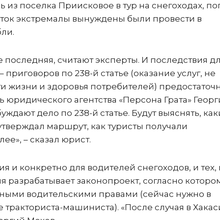
 из поселка Приисковое в тур на снегоходах, по
суток экстремалы вынуждены были провести в
бли.
е последняя, считают эксперты. И последствия д
 приговоров по 238-й статье (оказание услуг, не
 жизни и здоровья потребителей) предостаточн
 юридического агентства «Персона Грата» Георг
буждают дело по 238-й статье. Будут выяснять, ка
утверждал маршрут, как туристы получали
ее», – сказал юрист.
ия и конкретно для водителей снегоходов, и тех, 
я разрабатывает законопроект, согласно которо
чными водительскими правами (сейчас нужно в
 тракториста-машиниста). «После случая в Хака