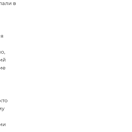
пали в
ля
о,
ий
кие
кто
му
сии