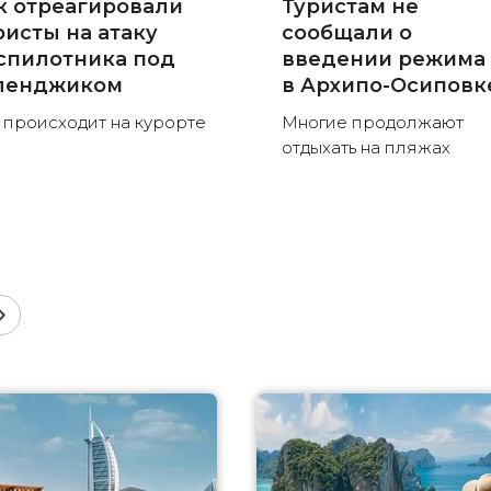
к отреагировали
Туристам не
ристы на атаку
сообщали о
спилотника под
введении режима
ленджиком
в Архипо-Осиповк
 происходит на курорте
Многие продолжают
отдыхать на пляжах