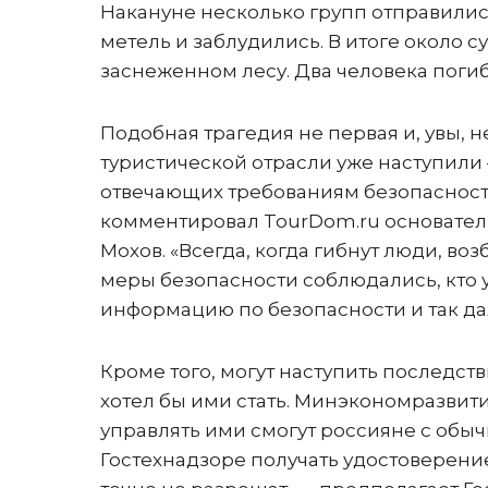
Накануне несколько групп отправились
метель и заблудились. В итоге около 
заснеженном лесу. Два человека поги
Подобная трагедия не первая и, увы, н
туристической отрасли уже наступили –
отвечающих требованиям безопасности
комментировал TourDom.ru основатель
Мохов. «Всегда, когда гибнут люди, воз
меры безопасности соблюдались, кто 
информацию по безопасности и так дал
Кроме того, могут наступить последств
хотел бы ими стать. Минэкономразвити
управлять ими смогут россияне с обы
Гостехнадзоре получать удостоверение