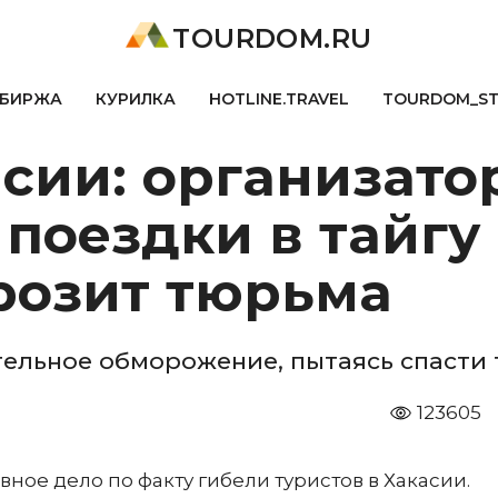
TOURDOM.RU
БИРЖА
КУРИЛКА
HOTLINE.TRAVEL
TOURDOM_S
сии: организато
поездки в тайгу
розит тюрьма
ельное обморожение, пытаясь спасти т
123605
ное дело по факту гибели туристов в Хакасии.