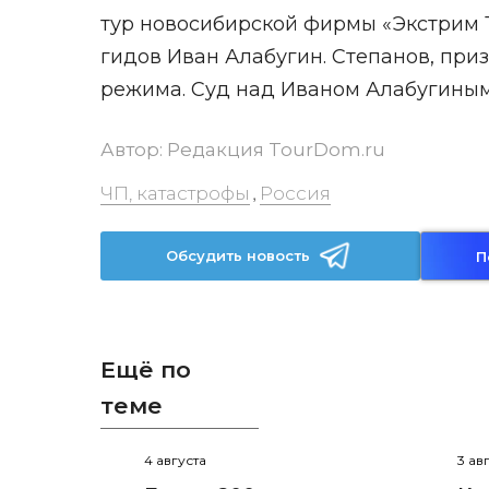
тур новосибирской фирмы «Экстрим 
гидов Иван Алабугин. Степанов, при
режима. Суд над Иваном Алабугиным
Автор:
Редакция TourDom.ru
ЧП, катастрофы
Россия
,
Обсудить новость
П
Ещё по
теме
4 августа
3 ав