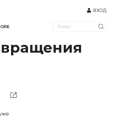
ВХОД
TORE
звращения
«уже