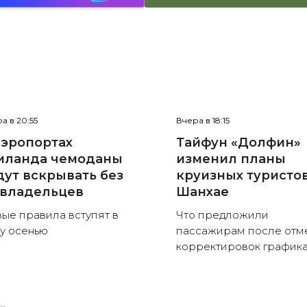
а в 20:55
Вчера в 18:15
аэропортах
Тайфун «Долфин»
иланда чемоданы
изменил планы
дут вскрывать без
круизных туристов
 владельцев
Шанхае
ые правила вступят в
Что предложили
у осенью
пассажирам после отм
корректировок график