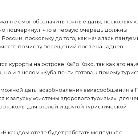
ат не смог обозначить точные даты, поскольку «
но подчеркнул, что в первую очередь должны
 России, поскольку до того, как началась пандем
место по числу посещений после канадцев.
я курорты на острове Кайо Коко, так как это на
но и в целом «Куба почти готова к приему турист
возможной даты возобновления авиасообщения в 
я к запуску «системы здорового туризма», для че
отоколы для отелей и другой туристической
 «В каждом отеле будет работать медпункт с