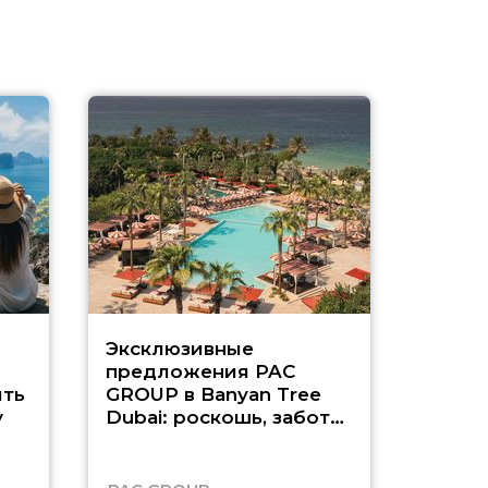
Эксклюзивные
Как п
предложения PAC
насыщ
ть
GROUP в Banyan Tree
Рас-э
у
Dubai: роскошь, забота
о детях и выгода до
45%