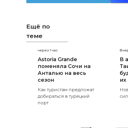
Ещё по
теме
через 1 час
Вчер
Astoria Grande
В 
поменяла Сочи на
Та
Анталью на весь
бу
сезон
их
Как туристам предложат
Нов
добираться в турецкий
сил
порт