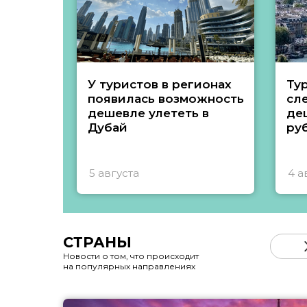
У туристов в регионах
Ту
появилась возможность
сл
дешевле улететь в
де
Дубай
ру
5 августа
4 а
СТРАНЫ
Новости о том, что происходит
на популярных направлениях