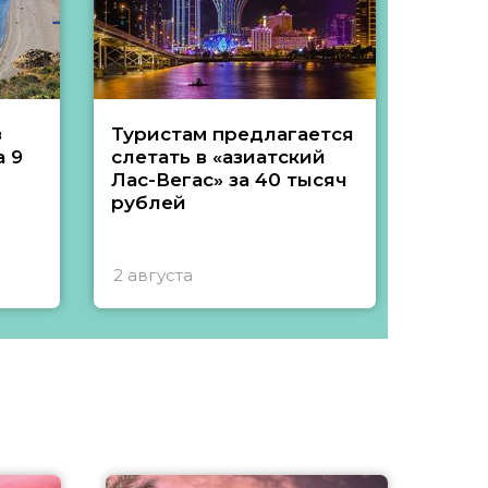
з
Туристам предлагается
Туры 
 9
слетать в «азиатский
подеш
Лас-Вегас» за 40 тысяч
тысяч
рублей
2 августа
1 авгу