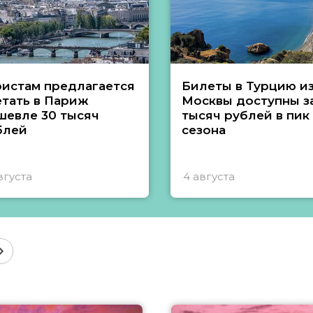
ристам предлагается
Билеты в Турцию и
етать в Париж
Москвы доступны за
шевле 30 тысяч
тысяч рублей в пик
блей
сезона
вгуста
4 августа