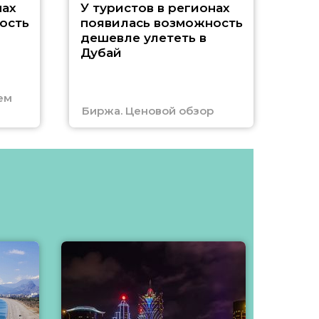
A
нах
У туристов в регионах
ость
появилась возможность
А
дешевле улететь в
Дубай
г
ем
Биржа. Ценовой обзор
Отм