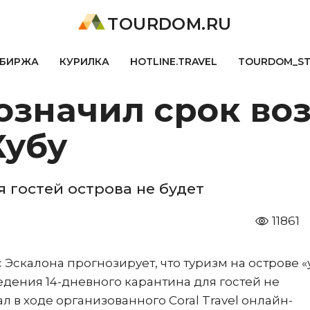
TOURDOM.RU
БИРЖА
КУРИЛКА
HOTLINE.TRAVEL
TOURDOM_S
означил срок во
Кубу
 гостей острова не будет
11861
 Эскалона прогнозирует, что туризм на острове 
едения 14-дневного карантина для гостей не
л в ходе организованного Coral Travel онлайн-