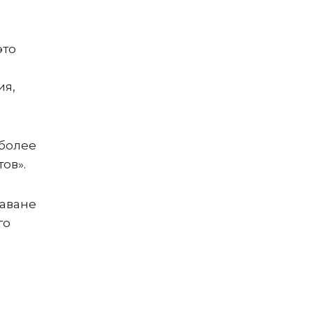
это
ия,
иболее
ов».
Гаване
го