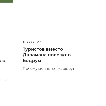
Вчера в 11:44
Туристов вместо
Даламана повезут в
 в
Бодрум
Почему меняется маршрут
ен и
а