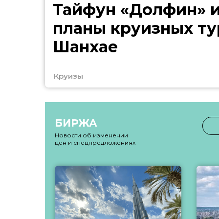
Тайфун «Долфин» 
планы круизных ту
Шанхае
Круизы
БИРЖА
Новости об изменении
цен и спецпредложениях