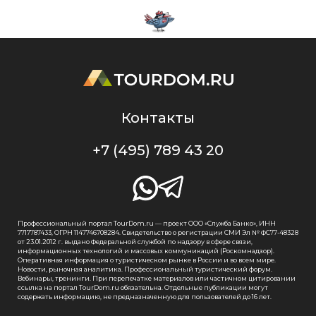
Контакты
+7 (495) 789 43 20
Профессиональный портал TourDom.ru — проект ООО «Служба Банко», ИНН
7717787433, ОГРН 1147746708284. Свидетельство о регистрации СМИ Эл № ФС77-48328
от 23.01.2012 г. выдано Федеральной службой по надзору в сфере связи,
информационных технологий и массовых коммуникаций (Роскомнадзор).
Оперативная информация о туристическом рынке в России и во всем мире.
Новости, рыночная аналитика. Профессиональный туристический форум.
Вебинары, тренинги. При перепечатке материалов или частичном цитировании
ссылка на портал TourDom.ru обязательна. Отдельные публикации могут
содержать информацию, не предназначенную для пользователей до 16 лет.