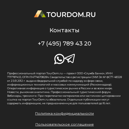
Контакты
+7 (495) 789 43 20
Профессиональный портал TourDom.ru — проект ООО «Служба Банко», ИНН
7717787433, ОГРН 1147746708284. Свидетельство о регистрации СМИ Эл № ФС77-48328
от 23.01.2012 г. выдано Федеральной службой по надзору в сфере связи,
информационных технологий и массовых коммуникаций (Роскомнадзор).
Оперативная информация о туристическом рынке в России и во всем мире.
Новости, рыночная аналитика. Профессиональный туристический форум.
Вебинары, тренинги. При перепечатке материалов или частичном цитировании
ссылка на портал TourDom.ru обязательна. Отдельные публикации могут
содержать информацию, не предназначенную для пользователей до 16 лет.
Политика конфиденциальности
Пользовательское соглашение