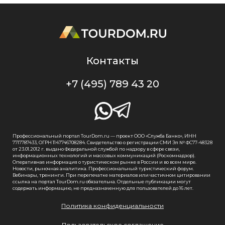
Контакты
+7 (495) 789 43 20
Профессиональный портал TourDom.ru — проект ООО «Служба Банко», ИНН
7717787433, ОГРН 1147746708284. Свидетельство о регистрации СМИ Эл № ФС77-48328
от 23.01.2012 г. выдано Федеральной службой по надзору в сфере связи,
информационных технологий и массовых коммуникаций (Роскомнадзор).
Оперативная информация о туристическом рынке в России и во всем мире.
Новости, рыночная аналитика. Профессиональный туристический форум.
Вебинары, тренинги. При перепечатке материалов или частичном цитировании
ссылка на портал TourDom.ru обязательна. Отдельные публикации могут
содержать информацию, не предназначенную для пользователей до 16 лет.
Политика конфиденциальности
Пользовательское соглашение