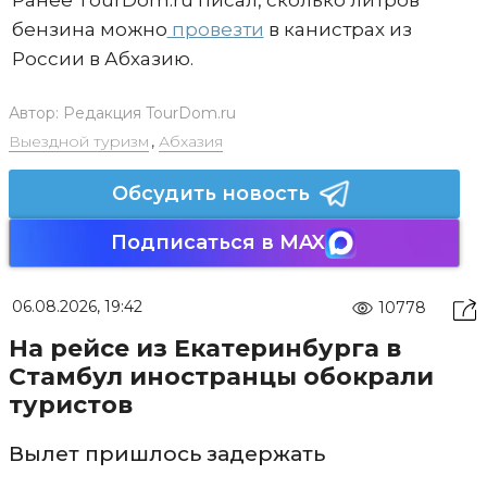
Ранее TourDom.ru писал, сколько литров
бензина можно
провезти
в канистрах из
России в Абхазию.
Автор:
Редакция TourDom.ru
Выездной туризм
,
Абхазия
Обсудить новость
Подписаться в MAX
06.08.2026, 19:42
10778
На рейсе из Екатеринбурга в
Стамбул иностранцы обокрали
туристов
Вылет пришлось задержать