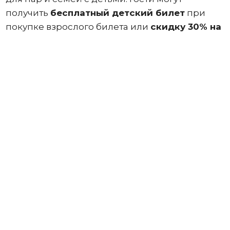
получить
бесплатный детский билет
при
покупке взрослого билета или
скидку 30% на
второй взрослый билет
.
Акции «
Один
детский билет бесплатно
» при
покупке одного взрослого билета или
«
Скидка 30% на второй взрослый билет
»
при покупке одного взрослого билета
действуют в следующих музеях и
пространствах.
Arte Museum (Dubai Mall)
– 14
интерактивных зон с цифровой магией и
экспозицией «Вечная природа», где
звуки, ароматы и графика стирают грань
между реальностью и воображением.
Madame Tussauds Dubai (Bluewaters)
–
музей восковых фигур на острове