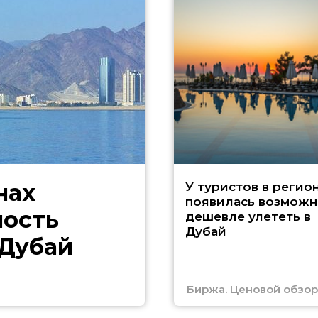
нах
У туристов в регио
появилась возможн
ность
дешевле улететь в
Дубай
 Дубай
Биржа. Ценовой обзор