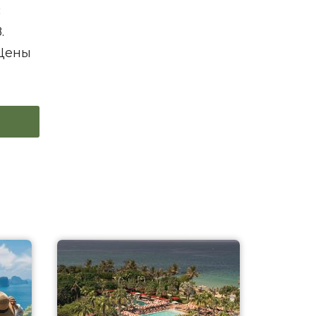
с
.
 Цены