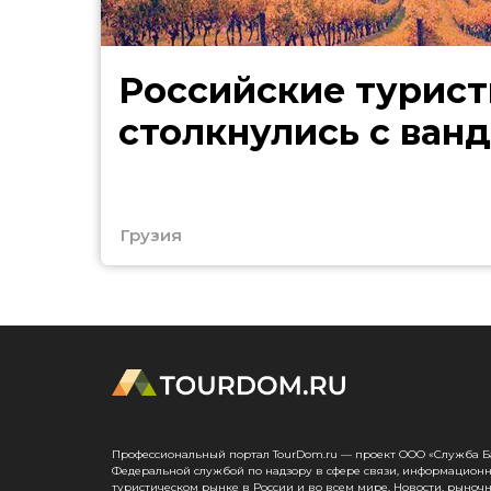
Российские турист
столкнулись с ван
Грузия
Профессиональный портал TourDom.ru — проект ООО «Служба Банк
Федеральной службой по надзору в сфере связи, информационн
туристическом рынке в России и во всем мире. Новости, рыноч