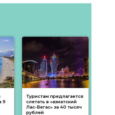
з
Туристам предлагается
Туры 
 9
слетать в «азиатский
подеш
Лас-Вегас» за 40 тысяч
тысяч
рублей