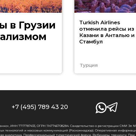
ы в Грузии
Turkish Airlines
отменила рейсы из
дализмом
Казани в Анталью и
Стамбул
Турция
+7 (495) 789 43 20
о», ИНН 7717787433, ОГРН 1147746708284. Свидетельство о регистрации СМИ Эл № Ф
ых технологий и массовых коммуникаций (Роскомнадзор). Оперативная информаци
ная аналитика. Профессиональный туристический форум. Вебинары, тренинги. При