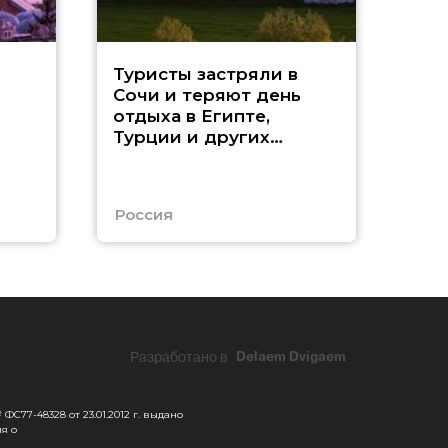
Т
Туристы застряли в
Сочи и теряют день
«
отдыха в Египте,
Турции и других
ч
странах
Е
Россия
Еги
Разработано в
Delaem Dvigaem
С77-48328 от 23.01.2012 г. выдано
я о