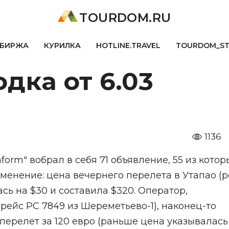
TOURDOM.RU
БИРЖА
КУРИЛКА
HOTLINE.TRAVEL
TOURDOM_S
дка от 6.03
1136
form" вобрал в себя 71 объявление, 55 из которы
зменение: цена вечернего перелета в Утапао (
сь на $30 и составила $320. Оператор,
ейс РС 7849 из Шереметьево-1), наконец-то
ерелет за 120 евро (раньше цена указывалась