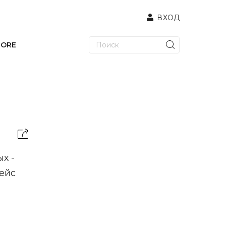
ВХОД
TORE
х -
рейс