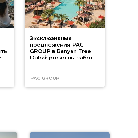
Эксклюзивные
Как п
предложения PAC
насыщ
ть
GROUP в Banyan Tree
Рас-э
у
Dubai: роскошь, забота
о детях и выгода до
45%
PAC GROUP
Русск