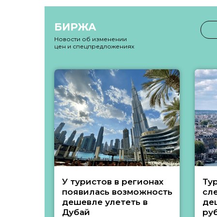
БИРЖА
Новости об изменении
цен и спецпредложениях
У туристов в регионах
Ту
появилась возможность
сл
дешевле улететь в
де
Дубай
ру