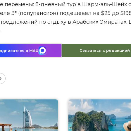
акже перемены: 8-дневный тур в Шарм-эль-Шейх 
ле 3* (полупансион) подешевел на $25 до $198
предложений по отдыху в Арабских Эмиратах.
.
Связаться с редакцией
одписаться в MAX