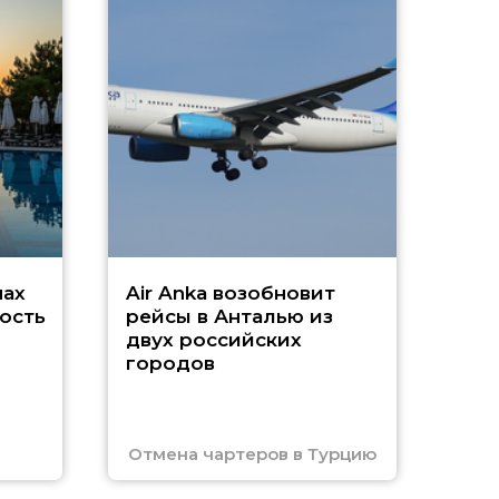
A
А
г
Чар
нах
Air Anka возобновит
ость
рейсы в Анталью из
двух российских
городов
Отмена чартеров в Турцию