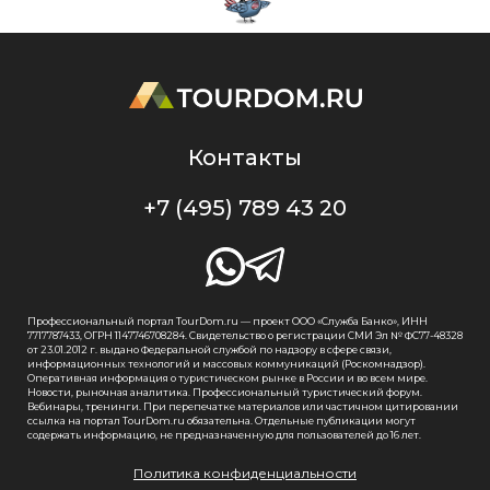
Контакты
+7 (495) 789 43 20
Профессиональный портал TourDom.ru — проект ООО «Служба Банко», ИНН
7717787433, ОГРН 1147746708284. Свидетельство о регистрации СМИ Эл № ФС77-48328
от 23.01.2012 г. выдано Федеральной службой по надзору в сфере связи,
информационных технологий и массовых коммуникаций (Роскомнадзор).
Оперативная информация о туристическом рынке в России и во всем мире.
Новости, рыночная аналитика. Профессиональный туристический форум.
Вебинары, тренинги. При перепечатке материалов или частичном цитировании
ссылка на портал TourDom.ru обязательна. Отдельные публикации могут
содержать информацию, не предназначенную для пользователей до 16 лет.
Политика конфиденциальности