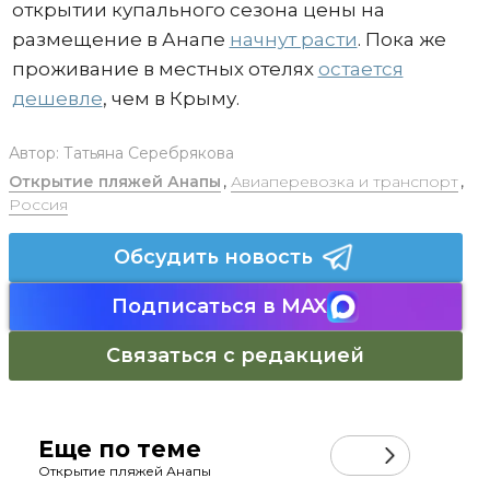
открытии купального сезона цены на
размещение в Анапе
начнут расти
. Пока же
проживание в местных отелях
остается
дешевле
, чем в Крыму.
Автор:
Татьяна Серебрякова
Открытие пляжей Анапы
,
Авиаперевозка и транспорт
,
Россия
Обсудить новость
Подписаться в MAX
Связаться с редакцией
Еще по теме
Открытие пляжей Анапы