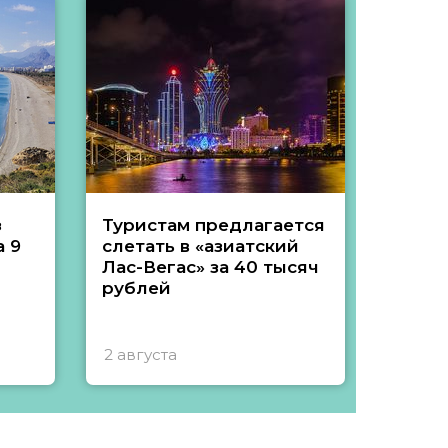
з
Туристам предлагается
Туры 
 9
слетать в «азиатский
подеш
Лас-Вегас» за 40 тысяч
тысяч
рублей
2 августа
1 авгу