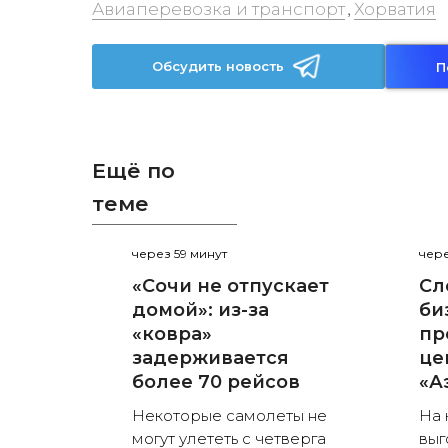
Авиаперевозка и транспорт
Хорватия
,
Обсудить новость
П
Ещё по
теме
через 59 минут
чере
«Сочи не отпускает
Сл
домой»: из-за
би
«ковра»
пр
задерживается
це
более 70 рейсов
«А
Некоторые самолеты не
На 
могут улететь с четверга
выг