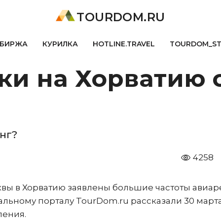
TOURDOM.RU
БИРЖА
КУРИЛКА
HOTLINE.TRAVEL
TOURDOM_S
ки на Хорватию 
нг?
4258
вы в Хорватию заявлены большие частоты авиар
альному порталу TourDom.ru рассказали 30 март
ления.