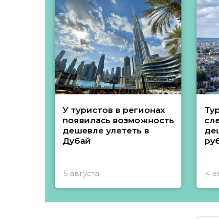
У туристов в регионах
Ту
появилась возможность
сл
дешевле улететь в
де
Дубай
ру
5 августа
4 а