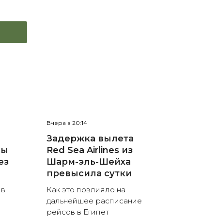
Вчера в 20:14
Задержка вылета
ны
Red Sea Airlines из
ез
Шарм-эль-Шейха
превысила сутки
 в
Как это повлияло на
дальнейшее расписание
рейсов в Египет