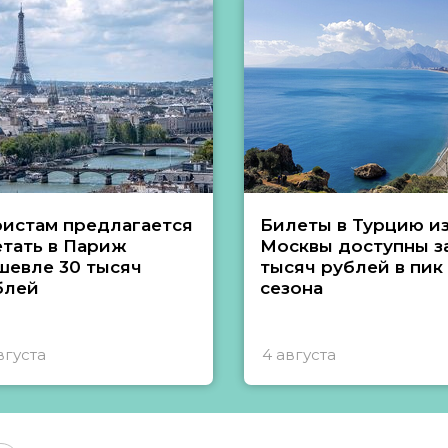
ристам предлагается
Билеты в Турцию и
етать в Париж
Москвы доступны за
шевле 30 тысяч
тысяч рублей в пик
блей
сезона
вгуста
4 августа