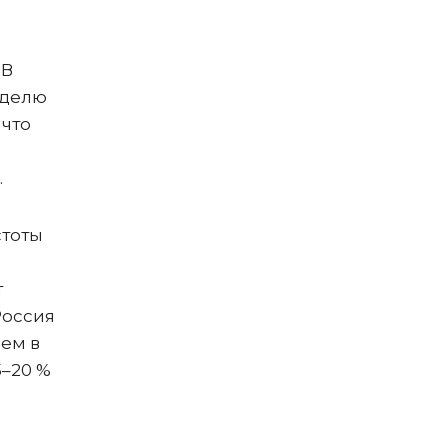
 В
еделю
 что
.
стоты
т
Россия
чем в
5–20 %