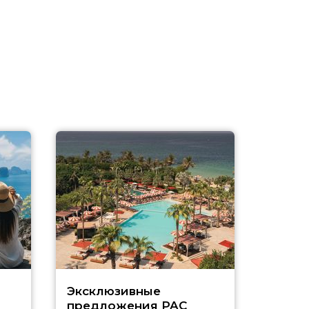
Эксклюзивные
Как п
предложения PAC
насыщ