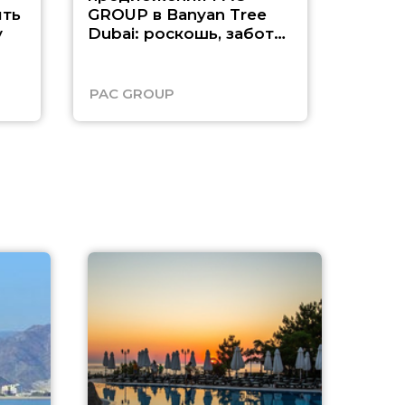
ть
GROUP в Banyan Tree
Рас-э
у
Dubai: роскошь, забота
о детях и выгода до
45%
PAC GROUP
Русск