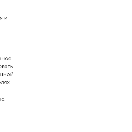
я и
нное
овать
ешной
лях.
с.