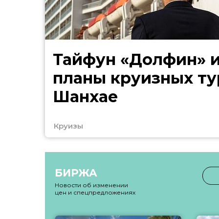
Тайфун «Долфин» 
планы круизных ту
Шанхае
Круизы
БИРЖА
Новости об изменении
цен и спецпредложениях