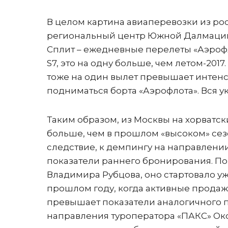
В целом картина авиаперевозки из рос
региональный центр Южной Далмации, 
Сплит – ежедневные перелеты «Аэрофло
S7, это на одну больше, чем летом-201
тоже на один вылет превышает интенси
подниматься борта «Аэрофлота». Вся у
Таким образом, из Москвы на хорватс
больше, чем в прошлом «высоком» сезон
следствие, к демпингу на направлени
показатели раннего бронирования. По
Владимира Рубцова, оно стартовало уже
прошлом году, когда активные продажи
превышает показатели аналогичного пе
направления туроператора «ПАКС» Окс