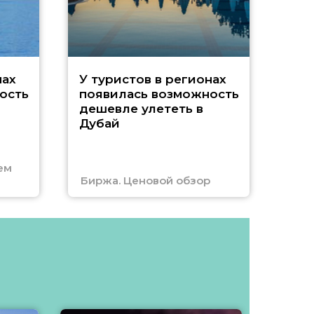
A
нах
У туристов в регионах
ость
появилась возможность
А
дешевле улететь в
Дубай
г
ем
Биржа. Ценовой обзор
Отм