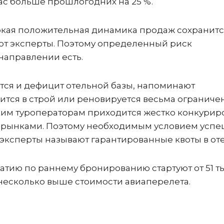
с больше прошлогодних на 25 %.
ысокая положительная динамика продаж сохранитс
ают эксперты. Поэтому определенный риск
направлении есть.
тся и дефицит отельной базы, напоминают
дится в строй или реновируется весьма ограниче
ким туроператорам приходится жестко конкурир
ми рынками. Поэтому необходимым условием усп
эксперты называют гарантированные квоты в оте
атию по раннему бронированию стартуют от 51 ты
то несколько выше стоимости авиаперелета.