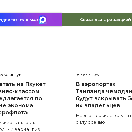
Связаться с редакцией
одписаться в MAX
з 30 минут
Вчера в 20:55
етать на Пхукет
В аэропортах
знес-классом
Таиланда чемода
едлагается по
будут вскрывать б
не эконома
их владельцев
эрофлота»
Новые правила вступят
силу осенью
какие даты есть
одный вариант из