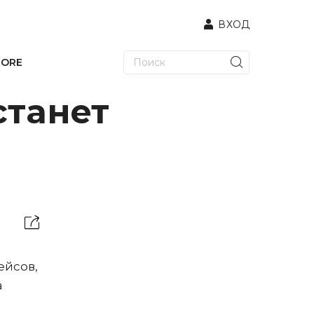
ВХОД
TORE
станет
ейсов,
а