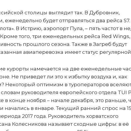
сийской столицы выглядит так. В Дубровник,
еженедельно будет отправляться два рейса S7.
та». В Истрию, аэропорт Пула, – пять частот в н
7. Кроме того, три еженедельных рейса Red Wings,
вность прошлого сезона. Также в Загреб будут
казанная авиаперевозка имеет статус регулярной
кие курорты намечается на две еженедельные ча
е. Не приведет ли это к избытку воздуха и, как
и? Некоторый оптимизм в туроператоров вселяю
 словам руководителя европейского отдела TUI 
 в конце ноября – начале декабря, это раньше, 
 начались в январе. Текущий ранний спрос на 1
риода 2017 года. Руководитель хорватского
ана Колесникова называет сходные цифры: в её