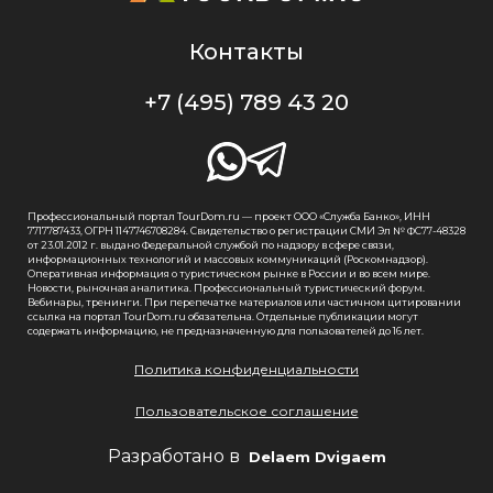
Контакты
+7 (495) 789 43 20
Профессиональный портал TourDom.ru — проект ООО «Служба Банко», ИНН
7717787433, ОГРН 1147746708284. Свидетельство о регистрации СМИ Эл № ФС77-48328
от 23.01.2012 г. выдано Федеральной службой по надзору в сфере связи,
информационных технологий и массовых коммуникаций (Роскомнадзор).
Оперативная информация о туристическом рынке в России и во всем мире.
Новости, рыночная аналитика. Профессиональный туристический форум.
Вебинары, тренинги. При перепечатке материалов или частичном цитировании
ссылка на портал TourDom.ru обязательна. Отдельные публикации могут
содержать информацию, не предназначенную для пользователей до 16 лет.
Политика конфиденциальности
Пользовательское соглашение
Разработано в
Delaem Dvigaem