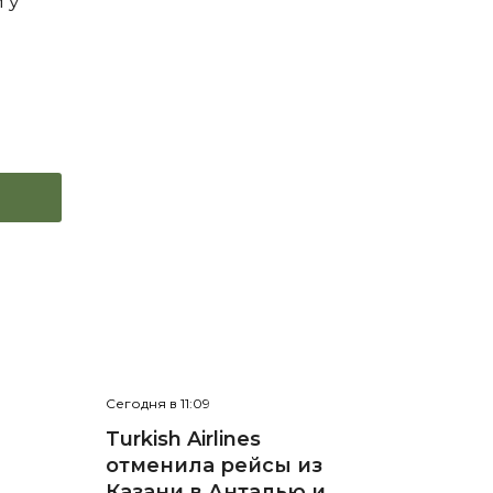
 у
Сегодня в 11:09
е
Turkish Airlines
отменила рейсы из
л
Казани в Анталью и