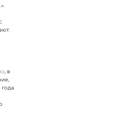
».
с
ают:
и
ло
, в
ние,
 года
о