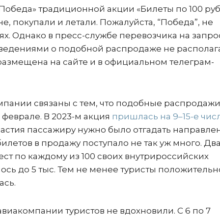
Победа» традиционной акции «Билеты по 100 руб.
е, покупали и летали. Пожалуйста, “Победа”, не
ях. Однако в пресс-службе перевозчика на запро
сведениями о подобной распродаже не располаг
азмещена на сайте и в официальном телеграм-
мпании связаны с тем, что подобные распродаж
 феврале. В 2023-м акция
пришлась на 9–15-е чис
 участия пассажиру нужно было отгадать направле
летов в продажу поступало не так уж много. Два
ест по каждому из 100 своих внутрироссийских
лось до 5 тыс. Тем не менее туристы положительн
ась.
виакомпании туристов не вдохновили. С 6 по 7