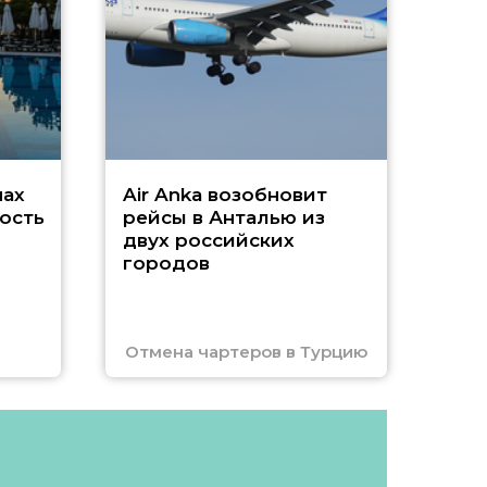
г
Чар
нах
Air Anka возобновит
ость
рейсы в Анталью из
двух российских
городов
Отмена чартеров в Турцию