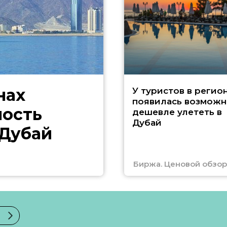
нах
У туристов в регио
появилась возможн
ность
дешевле улететь в
Дубай
 Дубай
Биржа. Ценовой обзор