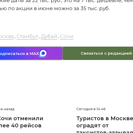
даты за 22 тыс. руб., это на 7 тыс. дешевле, чем
ю по акции в июне можно за 35 тыс. руб.
осква
Стамбул
Дубай
Сочи
,
,
,
Связаться с редакцией
одписаться в MAX
са назад
Сегодня в 14:46
Сочи отменили
Туристов в Москв
лее 40 рейсов
оградят от
таксистов-зазыва