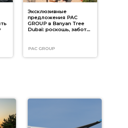
Эксклюзивные
Как п
предложения PAC
насыщ
ть
GROUP в Banyan Tree
Рас-э
у
Dubai: роскошь, забота
о детях и выгода до
45%
PAC GROUP
Русск
A
А