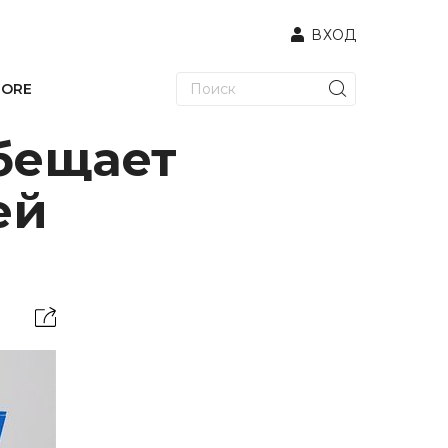
ВХОД
TORE
бещает
ей