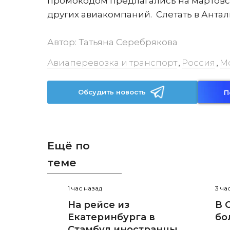
промокодом предлагались на мартовские 
других авиакомпаний. Слетать в Анталь
Автор:
Татьяна Серебрякова
Авиаперевозка и транспорт
Россия
М
,
,
Обсудить новость
П
Ещё по
теме
1 час назад
3 ча
На рейсе из
В 
Екатеринбурга в
бо
Стамбул иностранцы