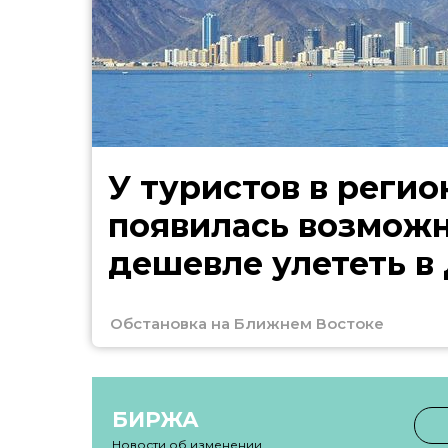
У туристов в регио
появилась возмож
дешевле улететь в
Обстановка на Ближнем Востоке
БИРЖА
Новости об изменении