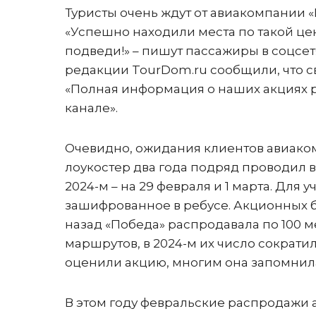
Туристы очень ждут от авиакомпании «
«Успешно находили места по такой цен
подведи!» – пишут пассажиры в соцсет
редакции TourDom.ru сообщили, что 
«Полная информация о наших акциях р
канале».
Очевидно, ожидания клиентов авиако
лоукостер два года подряд проводил в
2024-м – на 29 февраля и 1 марта. Для
зашифрованное в ребусе. Акционных би
назад «Победа» распродавала по 100 м
маршрутов, в 2024-м их число сократи
оценили акцию, многим она запомнил
В этом году февральские распродажи а