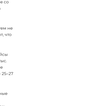
е со
а
тем не
т, что
ейсы
тыс.
не
 25–27
ные