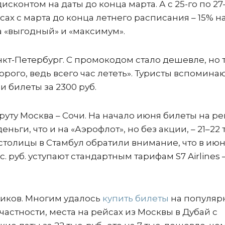
сконтом на даты до конца марта. А с 25-го по 27-
ах с марта до конца летнего расписания – 15% н
а «выгодный» и «максимум».
кт-Петербург. С промокодом стало дешевле, но 
орого, ведь всего час лететь». Туристы вспоминаю
 билеты за 2300 руб.
уту Москва – Сочи. На начало июня билеты на р
ньги, что и на «Аэрофлот», но без акции, – 21–22 
столицы в Стамбул обратили внимание, что в ию
 руб. уступают стандартным тарифам S7 Airlines –
ликов. Многим удалось
купить билеты
на популяр
астности, места на рейсах из Москвы в Дубай с