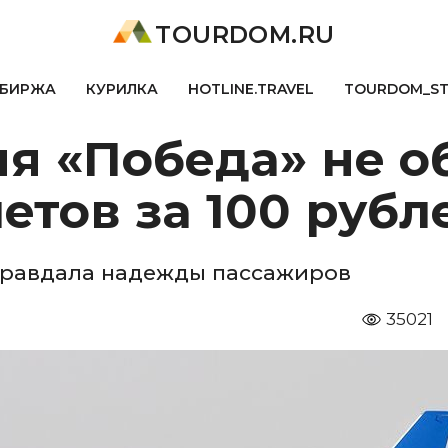
TOURDOM.RU
БИРЖА
КУРИЛКА
HOTLINE.TRAVEL
TOURDOM_S
я «Победа» не о
етов за 100 рубл
равдала надежды пассажиров
35021