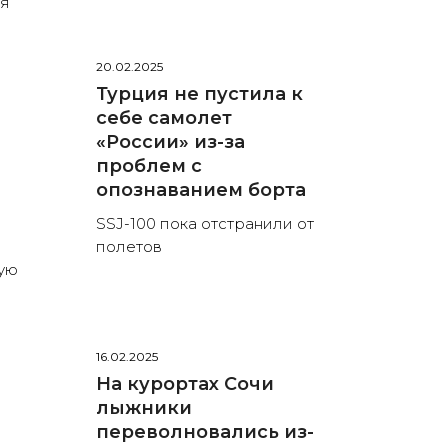
ся
20.02.2025
Турция не пустила к
себе самолет
«России» из-за
проблем с
опознаванием борта
SSJ-100 пока отстранили от
полетов
ую
16.02.2025
На курортах Сочи
лыжники
переволновались из-