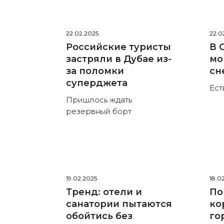
22.02.2025
22.0
Российские туристы
В 
застряли в Дубае из-
мо
за поломки
сн
суперджета
Ест
Пришлось ждать
резервный борт
19.02.2025
18.0
Тренд: отели и
По
санатории пытаются
ко
обойтись без
го