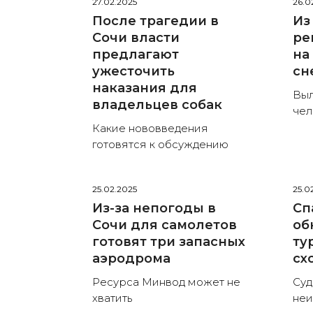
27.02.2025
26.0
После трагедии в
Из
Сочи власти
ре
предлагают
на
ужесточить
сн
наказания для
Выл
владельцев собак
чел
Какие нововведения
готовятся к обсуждению
25.02.2025
25.0
Из-за непогоды в
Сп
Сочи для самолетов
об
готовят три запасных
ту
аэродрома
сх
Ресурса Минвод может не
Суд
хватить
неи