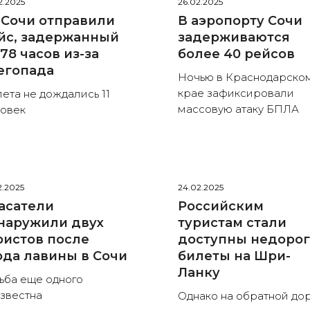
2.2025
26.02.2025
 Сочи отправили
В аэропорту Сочи
йс, задержанный
задерживаются
 78 часов из-за
более 40 рейсов
егопада
Ночью в Краснодарско
крае зафиксировали
ета не дождались 11
массовую атаку БПЛА
овек
2.2025
24.02.2025
асатели
Российским
наружили двух
туристам стали
ристов после
доступны недоро
ода лавины в Сочи
билеты на Шри-
Ланку
ьба еще одного
звестна
Однако на обратной до