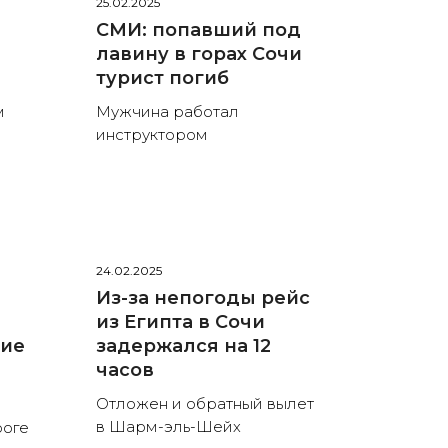
25.02.2025
СМИ: попавший под
лавину в горах Сочи
турист погиб
м
Мужчина работал
инструктором
24.02.2025
Из-за непогоды рейс
из Египта в Сочи
гие
задержался на 12
часов
Отложен и обратный вылет
в Шарм-эль-Шейх
роге