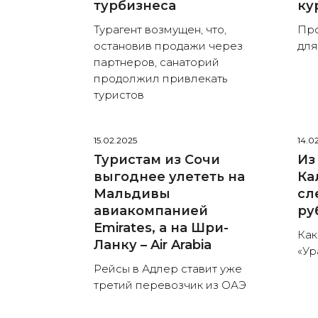
турбизнеса
ку
Турагент возмущен, что,
Про
остановив продажи через
для
партнеров, санаторий
продолжил привлекать
туристов
15.02.2025
14.0
Туристам из Сочи
Из
выгоднее улететь на
Ка
Мальдивы
сл
авиакомпанией
ру
Emirates, а на Шри-
Как
Ланку – Air Arabia
«Ур
Рейсы в Адлер ставит уже
третий перевозчик из ОАЭ