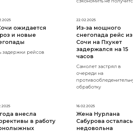
сэкономить не получит
2.2025
22.02.2025
Сочи ожидается
Из-за мощного
роз и новые
снегопада рейс из
егопады
Сочи на Пхукет
задержался на 15
ь задержки рейсов
часов
Самолет застрял в
очереди на
противообледенительн
обработку
2.2025
16.02.2025
года внесла
Жена Нурлана
ррективы в работу
Сабурова осталась
рнолыжных
недовольна