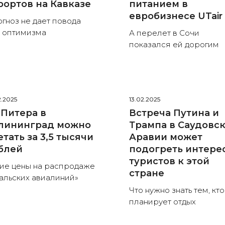
рортов на Кавказе
питанием в
евробизнесе UTair
гноз не дает повода
 оптимизма
А перелет в Сочи
показался ей дорогим
2.2025
13.02.2025
 Питера в
Встреча Путина и
лининград можно
Трампа в Саудовс
етать за 3,5 тысячи
Аравии может
блей
подогреть интере
туристов к этой
ие цены на распродаже
стране
альских авиалиний»
Что нужно знать тем, кто
планирует отдых