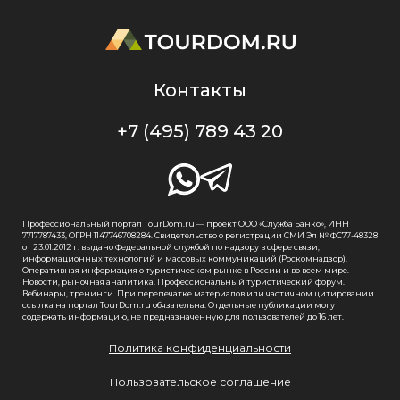
Контакты
+7 (495) 789 43 20
Профессиональный портал TourDom.ru — проект ООО «Служба Банко», ИНН
7717787433, ОГРН 1147746708284. Свидетельство о регистрации СМИ Эл № ФС77-48328
от 23.01.2012 г. выдано Федеральной службой по надзору в сфере связи,
информационных технологий и массовых коммуникаций (Роскомнадзор).
Оперативная информация о туристическом рынке в России и во всем мире.
Новости, рыночная аналитика. Профессиональный туристический форум.
Вебинары, тренинги. При перепечатке материалов или частичном цитировании
ссылка на портал TourDom.ru обязательна. Отдельные публикации могут
содержать информацию, не предназначенную для пользователей до 16 лет.
Политика конфиденциальности
Пользовательское соглашение