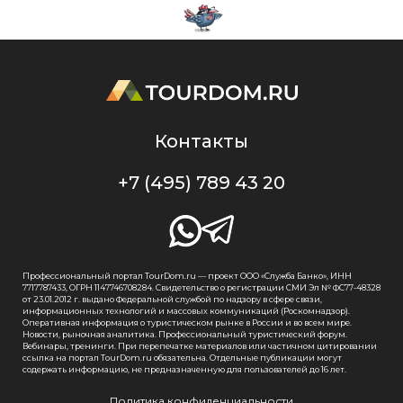
Контакты
+7 (495) 789 43 20
Профессиональный портал TourDom.ru — проект ООО «Служба Банко», ИНН
7717787433, ОГРН 1147746708284. Свидетельство о регистрации СМИ Эл № ФС77-48328
от 23.01.2012 г. выдано Федеральной службой по надзору в сфере связи,
информационных технологий и массовых коммуникаций (Роскомнадзор).
Оперативная информация о туристическом рынке в России и во всем мире.
Новости, рыночная аналитика. Профессиональный туристический форум.
Вебинары, тренинги. При перепечатке материалов или частичном цитировании
ссылка на портал TourDom.ru обязательна. Отдельные публикации могут
содержать информацию, не предназначенную для пользователей до 16 лет.
Политика конфиденциальности