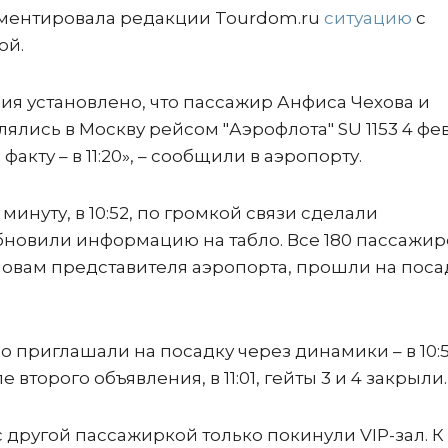
ментировала редакции Tourdom.ru
ситуацию
с
ой.
ия установлено, что пассажир Анфиса Чехова и
ись в Москву рейсом "Аэрофлота" SU 1153 4 фев
факту – в 11:20», – сообщили в аэропорту.
 минуту, в 10:52, по громкой связи сделали
бновили информацию на табло. Все 180 пассажир
словам представителя аэропорта, прошли на поса
риглашали на посадку через динамики – в 10:5
е второго объявления, в 11:01, гейты 3 и 4 закрыли.
 с другой пассажиркой только покинули VIP-зал. К