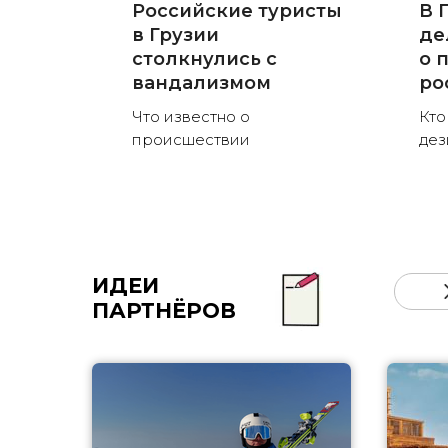
Российские туристы
В 
в Грузии
де
столкнулись с
о 
вандализмом
ро
Что известно о
Кто
происшествии
де
ИДЕИ
ПАРТНЁРОВ