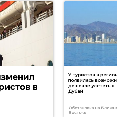
изменил
У туристов в регио
появилась возможн
ристов в
дешевле улететь в
Дубай
Обстановка на Ближн
Востоке