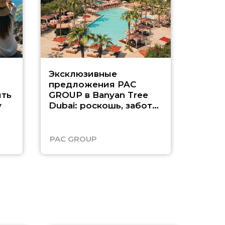
Эксклюзивные
Как п
предложения PAC
насыщ
ть
GROUP в Banyan Tree
Рас-э
у
Dubai: роскошь, забота
о детях и выгода до
45%
PAC GROUP
Русск