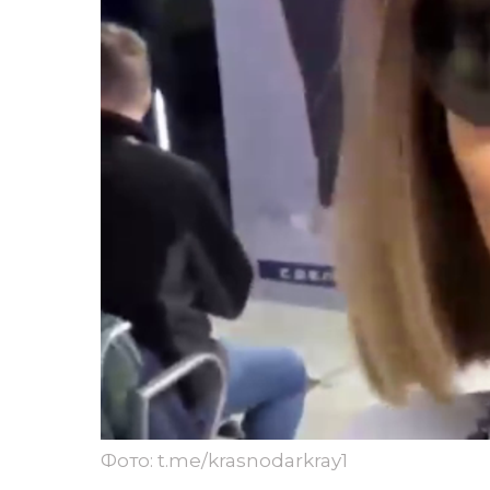
Фото: t.me/krasnodarkray1