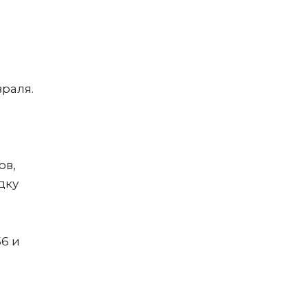
раля.
ов,
дку
6 и