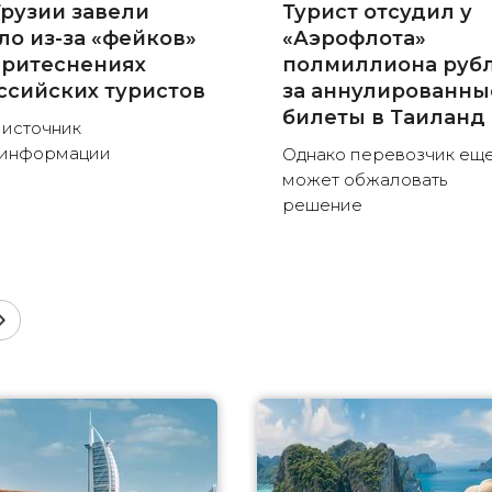
Грузии завели
Турист отсудил у
ло из-за «фейков»
«Аэрофлота»
притеснениях
полмиллиона руб
ссийских туристов
за аннулированны
билеты в Таиланд
 источник
зинформации
Однако перевозчик ещ
может обжаловать
решение