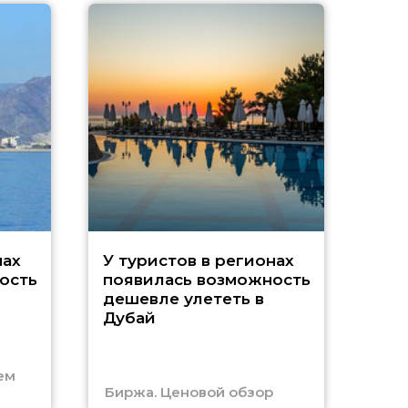
A
нах
У туристов в регионах
ость
появилась возможность
А
дешевле улететь в
Дубай
г
ем
Биржа. Ценовой обзор
Отм