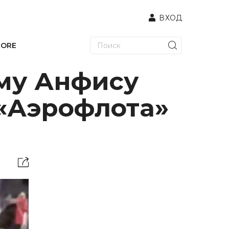
ВХОД
TORE
ему Анфису
 «Аэрофлота»