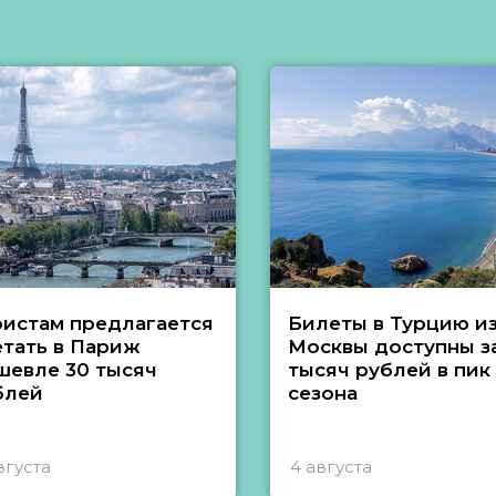
ристам предлагается
Билеты в Турцию и
етать в Париж
Москвы доступны за
шевле 30 тысяч
тысяч рублей в пик
блей
сезона
вгуста
4 августа