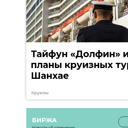
Тайфун «Долфин» 
планы круизных ту
Шанхае
Круизы
БИРЖА
Новости об изменении