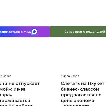
Связаться с редакцией
одписаться в MAX
са назад
3 часа назад
очи не отпускает
Слетать на Пхукет
мой»: из-за
бизнес-классом
овра»
предлагается по
держивается
цене эконома