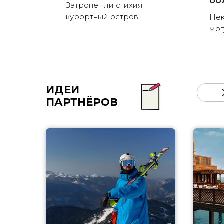
бо
Затронет ли стихия
курортный остров
Нек
мог
ИДЕИ
ПАРТНЁРОВ