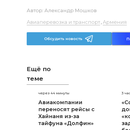
Автор:
Александр Мошков
Авиаперевозка и транспорт
Армения
,
Обсудить новость
П
Ещё по
теме
через 44 минуты
3 ча
Авиакомпании
«С
переносят рейсы с
до
Хайнаня из-за
«к
тайфуна «Долфин»
за