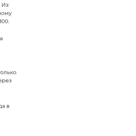
 Из
тному
800.
ая
только
ерез
да в