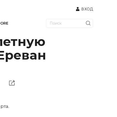
ВХОД
TORE
летную
Ереван
рта.