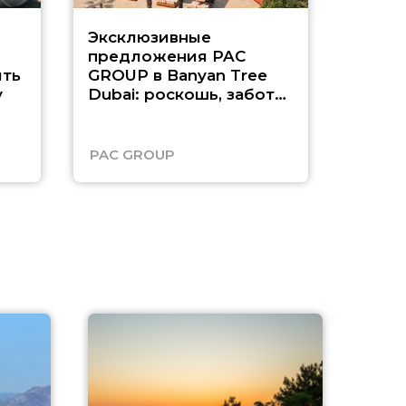
Эксклюзивные
Как п
предложения PAC
насыщ
ть
GROUP в Banyan Tree
Рас-э
у
Dubai: роскошь, забота
о детях и выгода до
45%
PAC GROUP
Русск