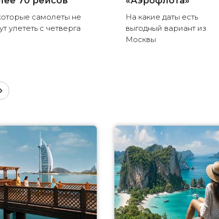
лее 70 рейсов
«Аэрофлота»
оторые самолеты не
На какие даты есть
ут улететь с четверга
выгодный вариант из
Москвы