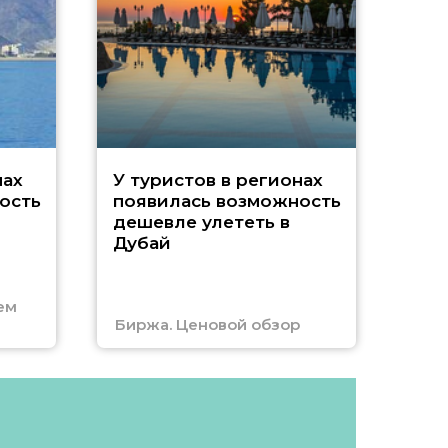
A
нах
У туристов в регионах
ость
появилась возможность
А
дешевле улететь в
Дубай
г
ем
Биржа. Ценовой обзор
Отм