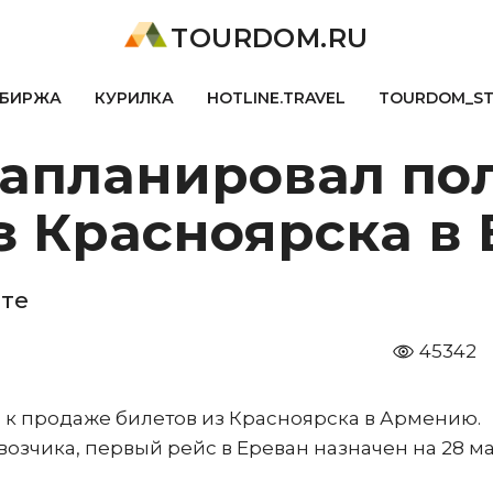
TOURDOM.RU
БИРЖА
КУРИЛКА
HOTLINE.TRAVEL
TOURDOM_S
запланировал по
з Красноярска в 
рте
45342
к продаже билетов из Красноярска в Армению.
зчика, первый рейс в Ереван назначен на 28 ма