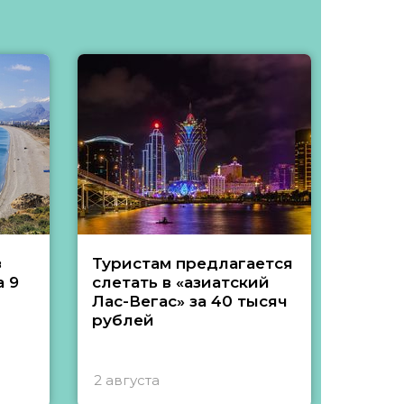
з
Туристам предлагается
Туры 
 9
слетать в «азиатский
подеш
Лас-Вегас» за 40 тысяч
тысяч
рублей
2 августа
1 авгу