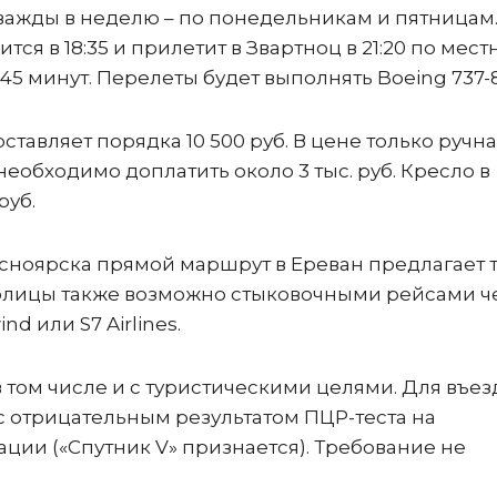
ажды в неделю – по понедельникам и пятницам.
ся в 18:35 и прилетит в Звартноц в 21:20 по мес
 45 минут. Перелеты будет выполнять Boeing 737-
тавляет порядка 10 500 руб. В цене только ручн
 необходимо доплатить около 3 тыс. руб. Кресло в
руб.
сноярска прямой маршрут в Ереван предлагает 
толицы также возможно стыковочными рейсами ч
d или S7 Airlines.
том числе и с туристическими целями. Для въез
с отрицательным результатом ПЦР-теста на
ции («Спутник V» признается). Требование не