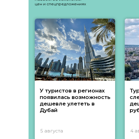
цен и спецпредложениях
У туристов в регионах
Ту
появилась возможность
сл
дешевле улететь в
де
Дубай
ру
5 августа
4 а