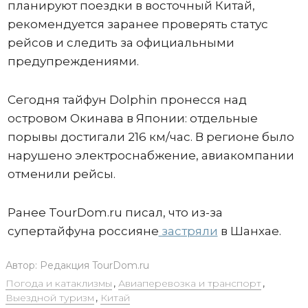
планируют поездки в восточный Китай,
рекомендуется заранее проверять статус
рейсов и следить за официальными
предупреждениями.
Сегодня тайфун Dolphin пронесся над
островом Окинава в Японии: отдельные
порывы достигали 216 км/час. В регионе было
нарушено электроснабжение, авиакомпании
отменили рейсы.
Ранее TourDom.ru писал, что из-за
супертайфуна россияне
застряли
в Шанхае.
Автор:
Редакция TourDom.ru
Погода и катаклизмы
,
Авиаперевозка и транспорт
,
Выездной туризм
,
Китай