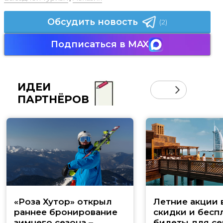
Обсудить новость
(2)
Подписаться в MAX
ИДЕИ
ПАРТНЁРОВ
«Роза Хутор» открыл
Летние акции 
раннее бронирование
скидки и бесп
зимнего сезона –
билеты для се