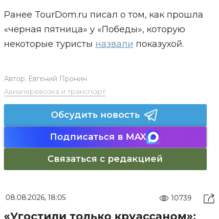
Ранее TourDom.ru писал о том, как прошла
«черная пятница» у «Победы», которую
некоторые туристы
назвали
показухой.
Автор:
Евгений Пронин
Авиаперевозка и транспорт
Обсудить новость
Подписаться в MAX
Связаться с редакцией
08.08.2026, 18:05
10739
«Угостили только круассаном»: