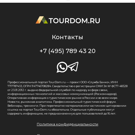
Контакты
+7 (495) 789 43 20
Профессиональный портал TourDom.ru — проект ООО «Служба Банко», ИНН
7717787433, ОГРН 1147746708284. Свидетельство о регистрации СМИ Эл № ФС77-48328
от 23.01.2012 г. выдано Федеральной службой по надзору в сфере связи,
информационных технологий и массовых коммуникаций (Роскомнадзор).
Оперативная информация о туристическом рынке в России и во всем мире.
Новости, рыночная аналитика. Профессиональный туристический форум.
Вебинары, тренинги. При перепечатке материалов или частичном цитировании
ссылка на портал TourDom.ru обязательна. Отдельные публикации могут
содержать информацию, не предназначенную для пользователей до 16 лет.
Политика конфиденциальности