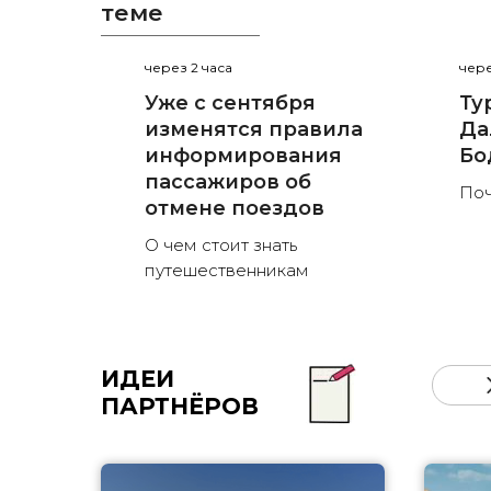
теме
через 2 часа
чере
Уже с сентября
Ту
изменятся правила
Да
информирования
Бо
пассажиров об
Поч
отмене поездов
О чем стоит знать
путешественникам
ИДЕИ
ПАРТНЁРОВ