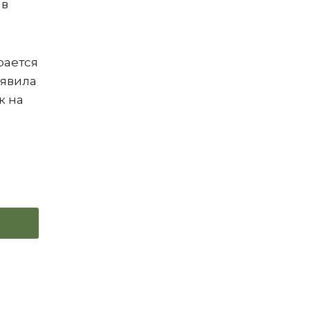
 в
рается
ъявила
к на