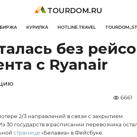
TOURDOM.RU
БИРЖА
КУРИЛКА
HOTLINE.TRAVEL
TOURDOM_S
талась без рейсов
нта с Ryanair
ацию
6661
отере 2/3 направлений в связи с закрытием
Из 30 государств в расписании перевозчика оста
льной
странице
«Белавиа» в Фейсбуке.