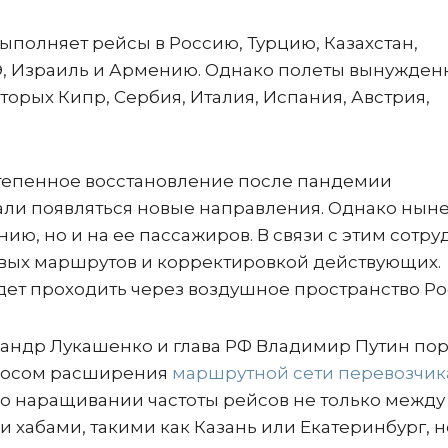
полняет рейсы в Россию, Турцию, Казахстан,
Э, Израиль и Армению. Однако полеты вынужден
оторых Кипр, Сербия, Италия, Испания, Австрия,
степенное восстановление после пандемии
тали появляться новые направления. Однако ны
ию, но и на ее пассажиров. В связи с этим сотр
овых маршрутов и корректировкой действующих.
удет проходить через воздушное пространство Р
андр Лукашенко и глава РФ Владимир Путин по
просом расширения
маршрутной сети перевозчик
 о наращивании частоты рейсов не только между
хабами, такими как Казань или Екатеринбург, н