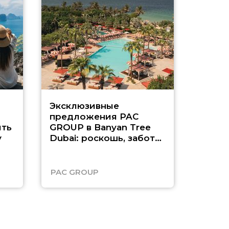
Эксклюзивные
Как п
предложения PAC
насыщ
ть
GROUP в Banyan Tree
Рас-э
у
Dubai: роскошь, забота
о детях и выгода до
45%
PAC GROUP
Русск