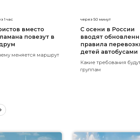
з 1 час
через 50 минут
ристов вместо
С осени в России
ламана повезут в
вводят обновлен
друм
правила перевозк
детей автобусами
ему меняется маршрут
Какие требования будут
группам