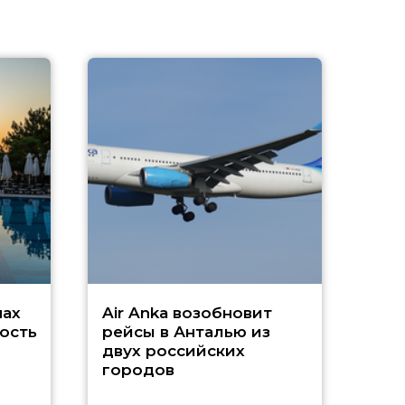
A
А
г
Чар
нах
Air Anka возобновит
ость
рейсы в Анталью из
двух российских
городов