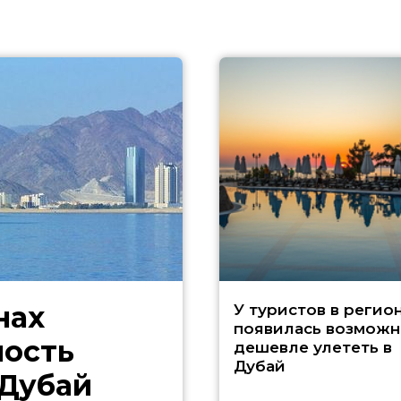
нах
У туристов в регио
появилась возможн
ность
дешевле улететь в
Дубай
 Дубай