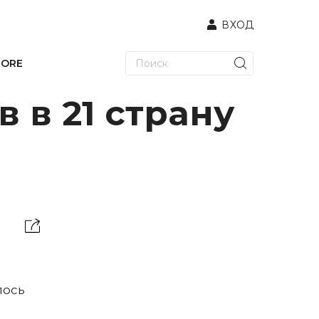
ВХОД
TORE
 в 21 страну
лось