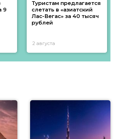
з
Туристам предлагается
Туры 
 9
слетать в «азиатский
подеш
Лас-Вегас» за 40 тысяч
тысяч
рублей
2 августа
1 авгу