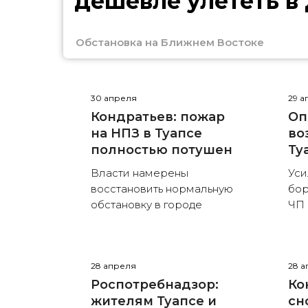
дешевле улететь в
Обстановка на Ближнем Востоке
30 апреля
29 а
Кондратьев: пожар
Оп
на НПЗ в Туапсе
во
полностью потушен
Ту
Власти намерены
Уси
восстановить нормальную
бор
обстановку в городе
ЧП
28 апреля
28 а
Роспотребнадзор:
Ко
жителям Туапсе и
сн