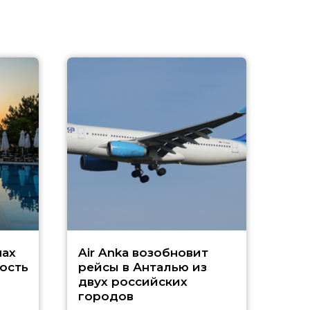
A
А
г
Чар
нах
Air Anka возобновит
ость
рейсы в Анталью из
двух российских
городов