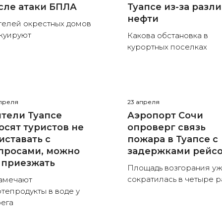
сле атаки БПЛА
Туапсе из-за разл
нефти
елей окрестных домов
куируют
Какова обстановка в
курортных поселках
преля
23 апреля
тели Туапсе
Аэропорт Сочи
осят туристов не
опроверг связь
иставать с
пожара в Туапсе с
просами, можно
задержками рейс
 приезжать
Площадь возгорания у
сократилась в четыре р
амечают
тепродукты в воде у
ега