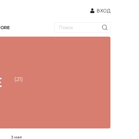
ВХОД
TORE
Е
(21)
3 мая