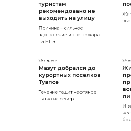
туристам
по
рекомендовано не
Жит
выходить на улицу
эва
Причина – сильное
задымление из-за пожара
на НПЗ
26 апреля
24 а
Мазут добрался до
Жи
курортных поселков
пр
Туапсе
пр
во
Течение тащит нефтяное
ли
пятно на север
И з
неф
бер