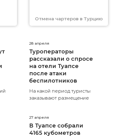
Отмена чартеров в Турцию
28 апреля
ут
Туроператоры
рассказали о спросе
и
на отели Туапсе
после атаки
беспилотников
ний
На какой период туристы
заказывают размещение
27 апреля
т
В Туапсе собрали
4165 кубометров