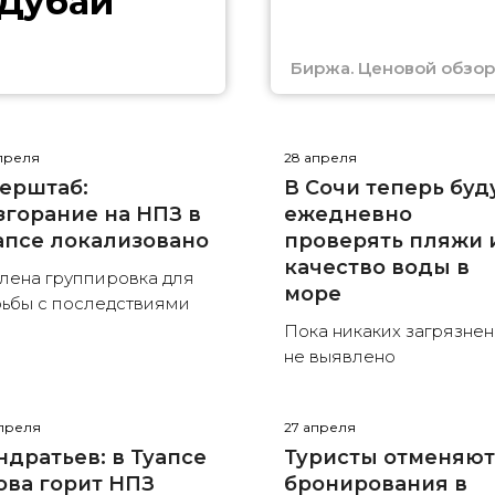
 Дубай
Биржа. Ценовой обзор
преля
28 апреля
ерштаб:
В Сочи теперь буд
згорание на НПЗ в
ежедневно
апсе локализовано
проверять пляжи 
качество воды в
лена группировка для
море
ьбы с последствиями
Пока никаких загрязне
не выявлено
преля
27 апреля
ндратьев: в Туапсе
Туристы отменяю
ова горит НПЗ
бронирования в