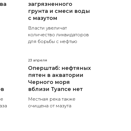
ива
загрязненного
грунта и смеси воды
с мазутом
Власти увеличат
количество ликвидаторов
для борьбы с нефтью
23 апреля
Оперштаб: нефтяных
пятен в акватории
Черного моря
ов
вблизи Туапсе нет
же
Местная река также
аза
очищена от мазута