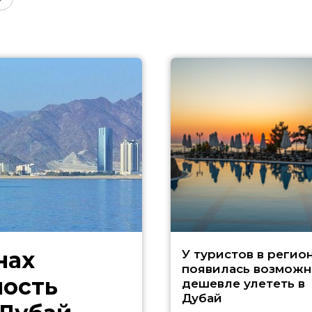
нах
У туристов в регио
появилась возможн
ность
дешевле улететь в
Дубай