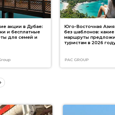
ие акции в Дубае:
Юго-Восточная Азия
ки и бесплатные
без шаблонов: какие
ты для семей и
маршруты предложи
туристам в 2026 год
Group
PAC GROUP