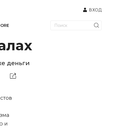
ВХОД
TORE
алах
же деньги
стов
изма
ю и