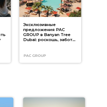
Эксклюзивные
Как п
предложения PAC
насыщ
ть
GROUP в Banyan Tree
Рас-э
у
Dubai: роскошь, забота
о детях и выгода до
45%
PAC GROUP
Русск