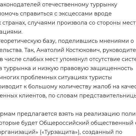
ы законодателей отечественному туррынку
помочь справиться с эксцессами вроде
 странах, случаями произвола со стороны мес
ациями.
еоретическую базу, поделившись мнениями о
ельства. Так, Анатолий Костюкович, руководит
в числе слабых мест упомянул отсутствие сис
ов туррынка и низкую правовую защищенность
 многих проблемных ситуациях туристы
приводит к большому количеству жалоб на каче
женных клиентов, по словам представительниц
рмам предлагается взять на реализацию пол
которые будет Общероссийский общественный
организаций» («Турзащита»), созданный по