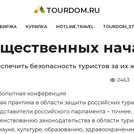
TOURDOM.RU
БИРЖА
КУРИЛКА
HOTLINE.TRAVEL
TOURDOM_S
бщественных нач
печить безопасность туристов за их 
2463
бопытная конференция
я практика в области защиты российских тури
дставители российского парламента – точнее,
енствованию законодательства в области тур
ауке, культуре, образованию, здравоохранени