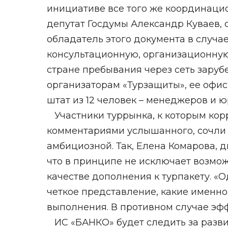
инициативе все того же координацио
депутат Госдумы Александр Куваев, с
обладатель этого документа в случа
консультационную, организационну
стране пребывания через сеть заруб
организаторам «Турзащиты», ее офис 
штат из 12 человек – менеджеров и ю
Участники туррынка, к которым кор
комментариями услышанного, сочли 
амбициозной. Так, Елена Комарова, 
что в принципе не исключает возмо
качестве дополнения к турпакету. «
четкое представление, какие именно
выполнения. В противном случае эфф
ИС «БАНКО» будет следить за разви