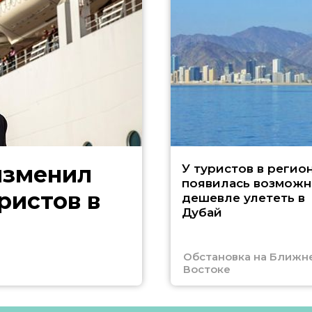
изменил
У туристов в регио
появилась возможн
ристов в
дешевле улететь в
Дубай
Обстановка на Ближн
Востоке