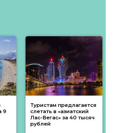
з
Туристам предлагается
Туры 
 9
слетать в «азиатский
подеш
Лас-Вегас» за 40 тысяч
тысяч
рублей