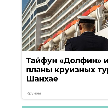
Тайфун «Долфин» 
планы круизных ту
Шанхае
Круизы