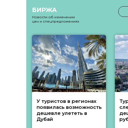
БИРЖА
Новости об изменении
цен и спецпредложениях
У туристов в регионах
Ту
появилась возможность
сл
дешевле улететь в
де
Дубай
ру