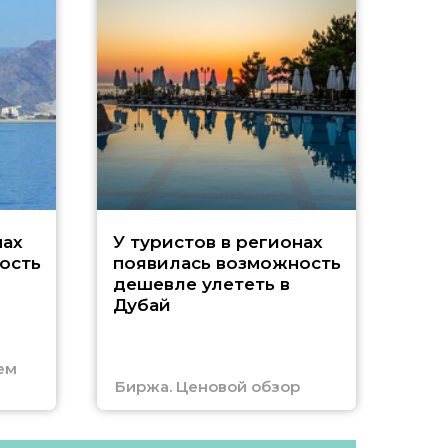
A
нах
У туристов в регионах
ость
появилась возможность
А
дешевле улететь в
Дубай
г
ем
Биржа. Ценовой обзор
Отм