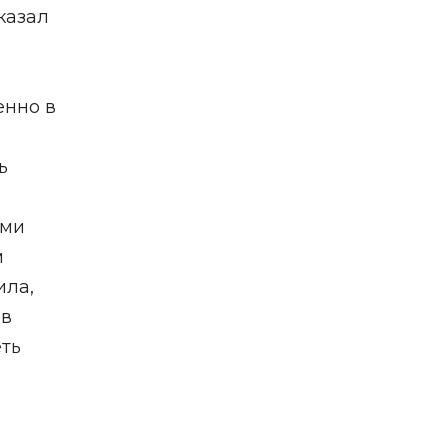
казал
енно в
ь
ыми
м
ила,
 в
еть