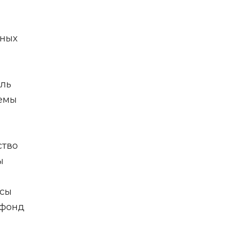
тных
ель
темы
ство
ы
исы
 фонд