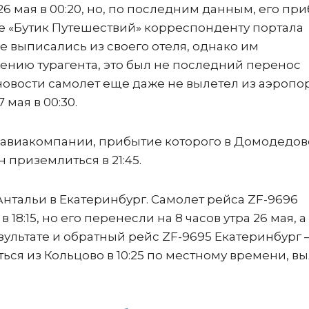
 мая в 00:20, но, по последним данным, его пр
тве «Бутик Путешествий» корреспонденту портала
е выписались из своего отеля, однако им
нению турагента, это был не последний перенос
новости самолет еще даже не вылетел из аэропо
мая в 00:30.
е авиакомпании, прибытие которого в Домодедов
н приземлиться в 21:45.
Антальи в Екатеринбург. Самолет рейса ZF-9696
18:15, но его перенесли на 8 часов утра 26 мая, а
зультате и обратный рейс ZF-9695 Екатеринбург 
ься из Кольцово в 10:25 по местному времени, в