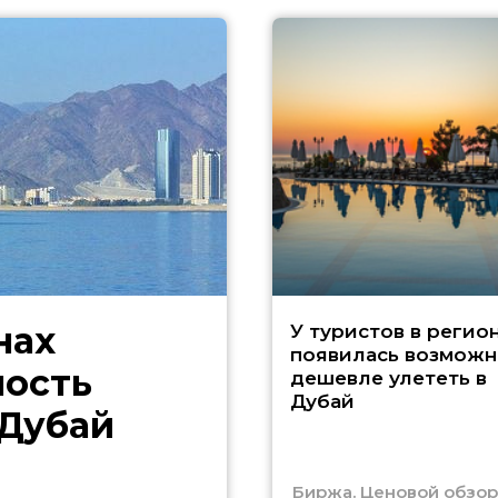
нах
У туристов в регио
появилась возможн
ность
дешевле улететь в
Дубай
 Дубай
Биржа. Ценовой обзор