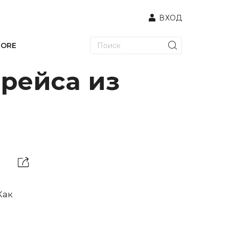
ВХОД
TORE
 рейса из
Как