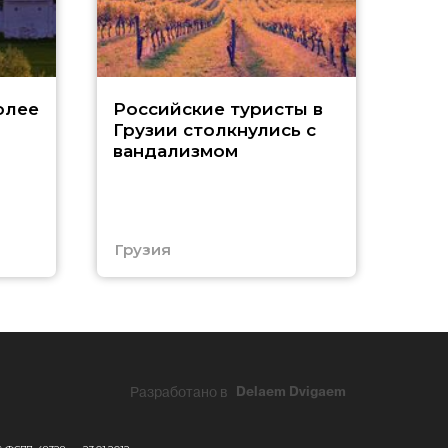
Tu
олее
Российские туристы в
Грузии столкнулись с
р
вандализмом
С
Грузия
Тур
Разработано в
Delaem Dvigaem