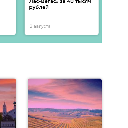
Лас-Вегас» за 40 тысяч
тысяч
рублей
2 августа
1 авгу