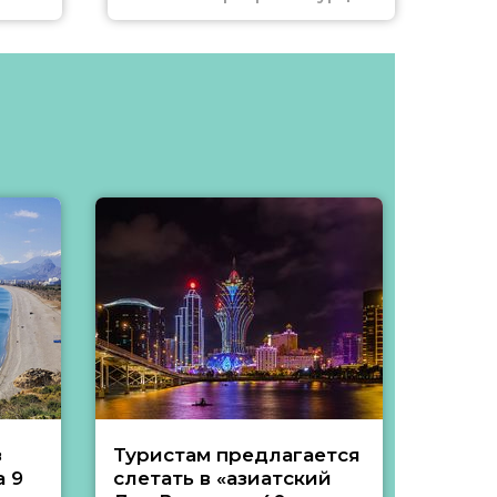
з
Туристам предлагается
Туры 
 9
слетать в «азиатский
подеш