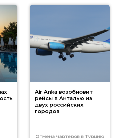
A
А
г
Чар
нах
Air Anka возобновит
ость
рейсы в Анталью из
двух российских
городов
Отмена чартеров в Турцию