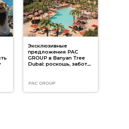
Эксклюзивные
Как п
предложения PAC
насыщ
ть
GROUP в Banyan Tree
Рас-э
у
Dubai: роскошь, забота
о детях и выгода до
45%
PAC GROUP
Русск