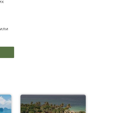
их
 или