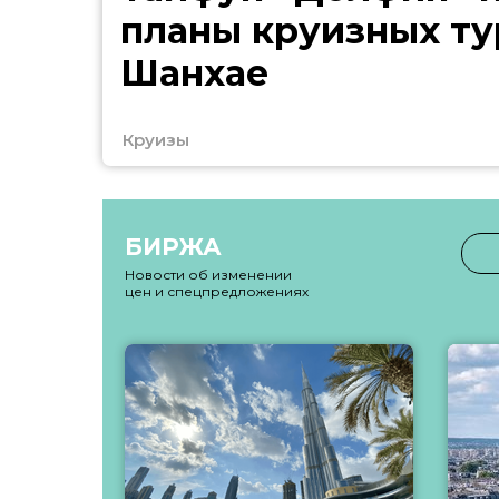
планы круизных ту
Шанхае
Круизы
БИРЖА
Новости об изменении
цен и спецпредложениях