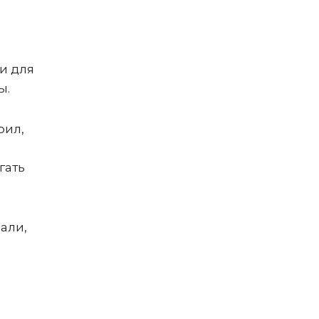
и для
ы.
рил,
гать
али,