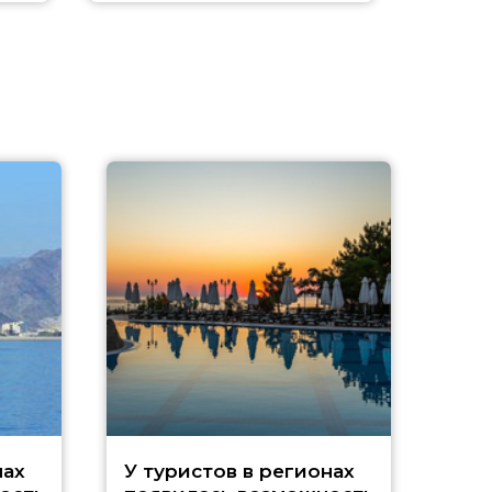
A
нах
У туристов в регионах