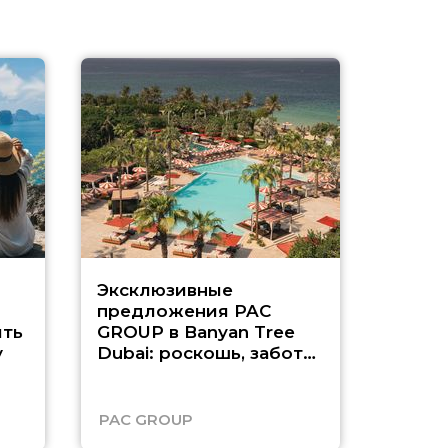
Эксклюзивные
Как п
предложения PAC
насыщ
ть
GROUP в Banyan Tree
Рас-э
у
Dubai: роскошь, забота
о детях и выгода до
45%
PAC GROUP
Русск