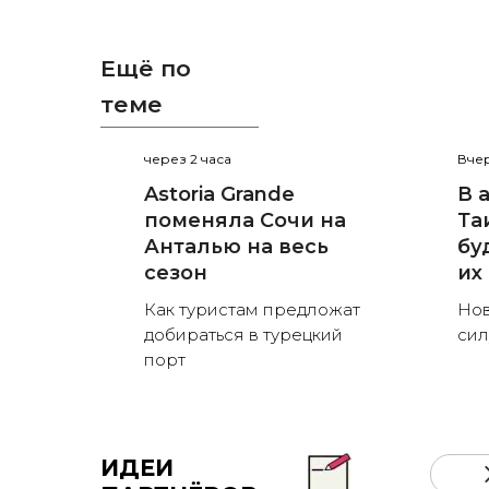
Ещё по
теме
через 2 часа
Вчер
Astoria Grande
В 
поменяла Сочи на
Та
Анталью на весь
бу
сезон
их
Как туристам предложат
Нов
добираться в турецкий
сил
порт
ИДЕИ