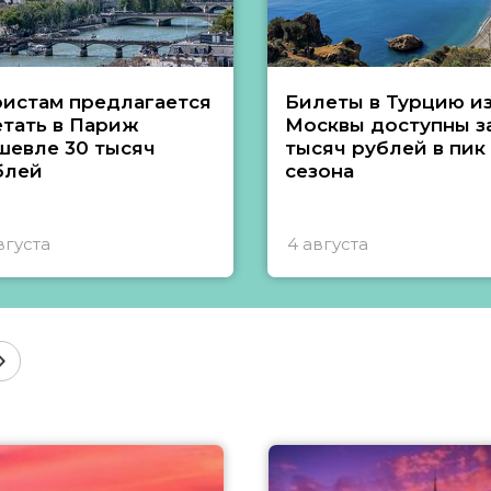
ристам предлагается
Билеты в Турцию и
етать в Париж
Москвы доступны за
шевле 30 тысяч
тысяч рублей в пик
блей
сезона
вгуста
4 августа