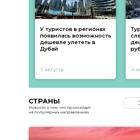
У туристов в регионах
Ту
появилась возможность
сл
дешевле улететь в
де
Дубай
ру
5 августа
4 а
СТРАНЫ
Новости о том, что происходит
на популярных направлениях