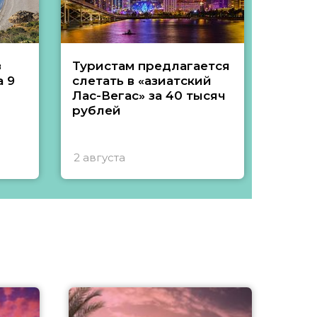
з
Туристам предлагается
Туры 
 9
слетать в «азиатский
подеш
Лас-Вегас» за 40 тысяч
тысяч
рублей
2 августа
1 авгу