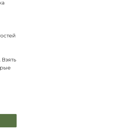
ка
гостей
 Взять
орые