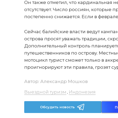
Он также отметил, что кардинальная 
отсутствует. Число россиян, которые 
постепенно снижается. Если в феврале их
Сейчас балийские власти ведут кампа
острова просят уважать традиции, скро
Дополнительный контроль планируетс
путешественников по острову. Местные
мотоцикл турист сможет только в акк
проигнорируют эти правила, грозят с
Автор:
Александр Мошков
Выездной туризм
Индонезия
,
Обсудить новость
П