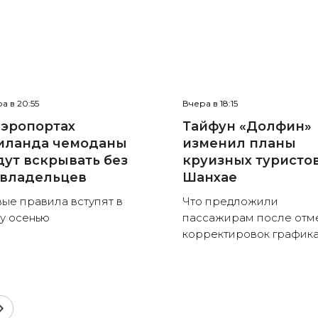
а в 20:55
Вчера в 18:15
аэропортах
Тайфун «Долфин»
иланда чемоданы
изменил планы
дут вскрывать без
круизных туристов
 владельцев
Шанхае
ые правила вступят в
Что предложили
у осенью
пассажирам после отм
корректировок график