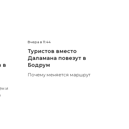
Вчера в 11:44
Туристов вместо
Даламана повезут в
 в
Бодрум
Почему меняется маршрут
ен и
а