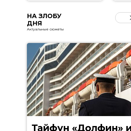
НА ЗЛОБУ
ДНЯ
Актуальные сюжеты
Тайфун «Долфин» 