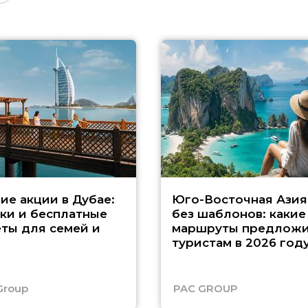
ие акции в Дубае:
Юго-Восточная Азия
ки и бесплатные
без шаблонов: какие
ты для семей и
маршруты предложи
туристам в 2026 год
Group
PAC GROUP