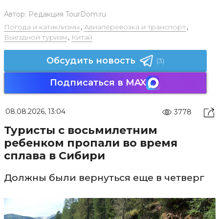
Автор:
Редакция TourDom.ru
Погода и катаклизмы
,
Авиаперевозка и транспорт
,
Выездной туризм
,
Китай
Обсудить новость
(3)
Подписаться в MAX
08.08.2026, 13:04
3778
Туристы с восьмилетним
ребенком пропали во время
сплава в Сибири
Должны были вернуться еще в четверг