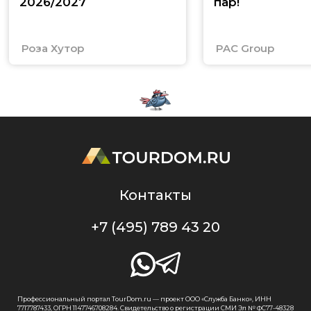
2026/2027
пар!
Роза Хутор
PAC Group
Контакты
+7 (495) 789 43 20
Профессиональный портал TourDom.ru — проект ООО «Служба Банко», ИНН
7717787433, ОГРН 1147746708284. Свидетельство о регистрации СМИ Эл № ФС77-48328