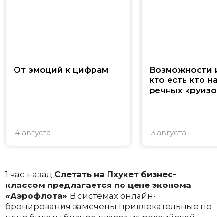
От эмоций к цифрам
Возможности и
кто есть кто н
речных круизо
4 августа
3 августа
1 час назад
Слетать на Пхукет бизнес-
классом предлагается по цене эконома
«Аэрофлота»
В системах онлайн-
бронирования замечены привлекательные по
цене билеты бизнес-класса из российской