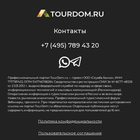
Контакты
+7 (495) 789 43 20
Профессиональный портал TourDom.ru — проект ООО «Служба Банко», ИНН
7717787433, ОГРН 1147746708284. Свидетельство о регистрации СМИ Эл № ФС77-48328
от 23.01.2012 г. выдано Федеральной службой по надзору в сфере связи,
информационных технологий и массовых коммуникаций (Роскомнадзор).
Оперативная информация о туристическом рынке в России и во всем мире.
Новости, рыночная аналитика. Профессиональный туристический форум.
Вебинары, тренинги. При перепечатке материалов или частичном цитировании
ссылка на портал TourDom.ru обязательна. Отдельные публикации могут
содержать информацию, не предназначенную для пользователей до 16 лет.
Политика конфиденциальности
Пользовательское соглашение