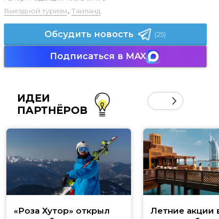
Выездной туризм
,
Таиланд
Обсудить новость
(25)
Подписаться в MAX
ИДЕИ
ПАРТНЁРОВ
«Роза Хутор» открыл
Летние акции 