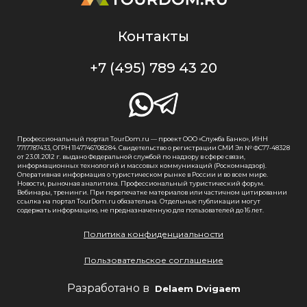
Контакты
+7 (495) 789 43 20
Профессиональный портал TourDom.ru — проект ООО «Служба Банко», ИНН
7717787433, ОГРН 1147746708284. Свидетельство о регистрации СМИ Эл № ФС77-48328
от 23.01.2012 г. выдано Федеральной службой по надзору в сфере связи,
информационных технологий и массовых коммуникаций (Роскомнадзор).
Оперативная информация о туристическом рынке в России и во всем мире.
Новости, рыночная аналитика. Профессиональный туристический форум.
Вебинары, тренинги. При перепечатке материалов или частичном цитировании
ссылка на портал TourDom.ru обязательна. Отдельные публикации могут
содержать информацию, не предназначенную для пользователей до 16 лет.
Политика конфиденциальности
Пользовательское соглашение
Разработано в
Delaem Dvigaem