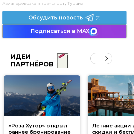
Авиаперевозка и транспорт
,
Турция
Обсудить новость
(2)
Подписаться в MAX
ИДЕИ
ПАРТНЁРОВ
«Роза Хутор» открыл
Летние акции 
раннее бронирование
скидки и бесп