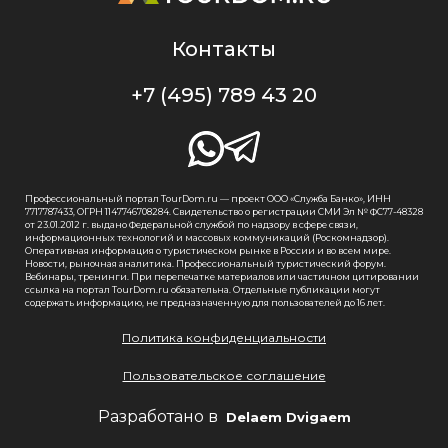
Контакты
+7 (495) 789 43 20
Профессиональный портал TourDom.ru — проект ООО «Служба Банко», ИНН
7717787433, ОГРН 1147746708284. Свидетельство о регистрации СМИ Эл № ФС77-48328
от 23.01.2012 г. выдано Федеральной службой по надзору в сфере связи,
информационных технологий и массовых коммуникаций (Роскомнадзор).
Оперативная информация о туристическом рынке в России и во всем мире.
Новости, рыночная аналитика. Профессиональный туристический форум.
Вебинары, тренинги. При перепечатке материалов или частичном цитировании
ссылка на портал TourDom.ru обязательна. Отдельные публикации могут
содержать информацию, не предназначенную для пользователей до 16 лет.
Политика конфиденциальности
Пользовательское соглашение
Разработано в
Delaem Dvigaem