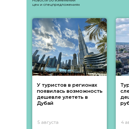
Новости об изменении
цен и спецпредложениях
У туристов в регионах
Ту
появилась возможность
сл
дешевле улететь в
де
Дубай
ру
5 августа
4 а