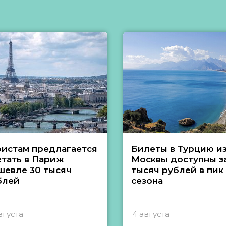
ристам предлагается
Билеты в Турцию и
етать в Париж
Москвы доступны за
шевле 30 тысяч
тысяч рублей в пик
блей
сезона
вгуста
4 августа