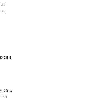
гий
 на
хся в
й. Она
 из