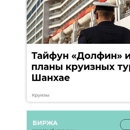
Тайфун «Долфин» 
планы круизных ту
Шанхае
Круизы
БИРЖА