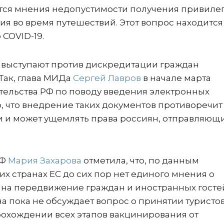
тся мнения недопустимости получения привиле
я во время путешествий. Этот вопрос находится
 COVID-19.
е выступают против дискредитации граждан
Так, глава МИДа
Сергей Лавров
в начале марта
тельства РФ по поводу введения электронных
, что внедрение таких документов противоречит
и может ущемлять права россиян, отправляющи
РФ
Мария Захарова
отметила, что, по данным
их странах ЕС до сих пор нет единого мнения о
 на передвижение граждан и иностранных госте
на пока не обсуждает вопрос о принятии туристов
рохождении всех этапов вакцинирования от