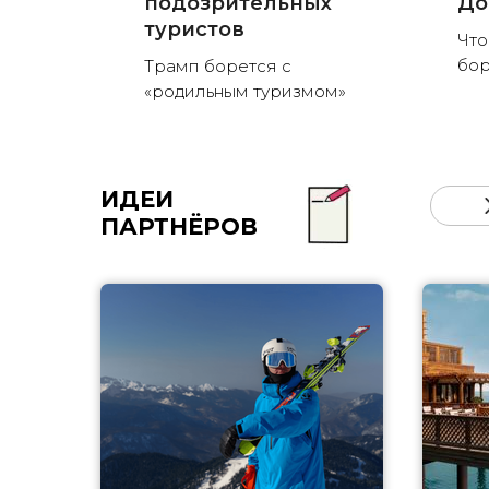
подозрительных
До
туристов
Что
бор
Трамп борется с
«родильным туризмом»
ИДЕИ
ПАРТНЁРОВ