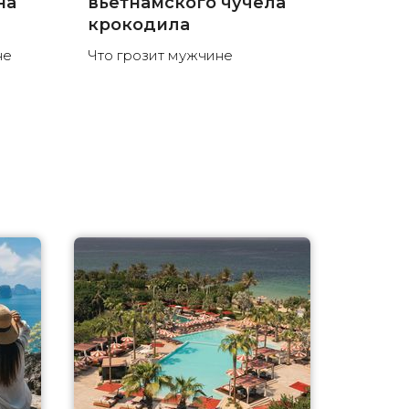
на
вьетнамского чучела
крокодила
не
Что грозит мужчине