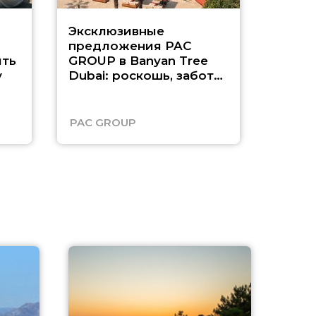
Эксклюзивные
Как п
предложения PAC
насыщ
ть
GROUP в Banyan Tree
Рас-э
у
Dubai: роскошь, забота
о детях и выгода до
45%
PAC GROUP
Русск