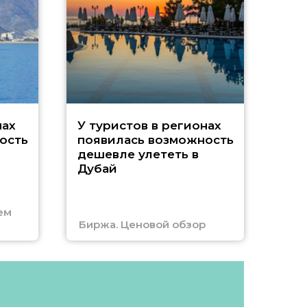
A
нах
У туристов в регионах
ость
появилась возможность
А
дешевле улететь в
Дубай
г
ем
Биржа. Ценовой обзор
Отм