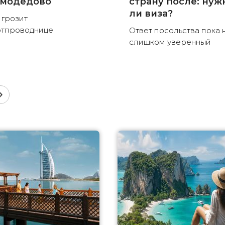
модедово
страну после: нуж
ли виза?
 грозит
тпроводнице
Ответ посольства пока 
слишком уверенный