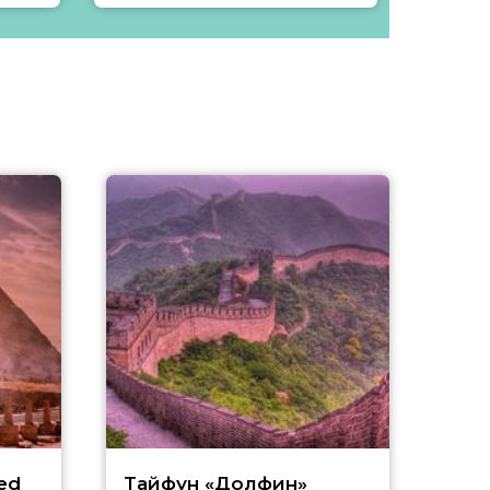
ed
Тайфун «Долфин»