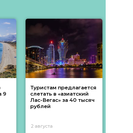
з
Туристам предлагается
Туры 
 9
слетать в «азиатский
подеш
Лас-Вегас» за 40 тысяч
тысяч
рублей
2 августа
1 авгу