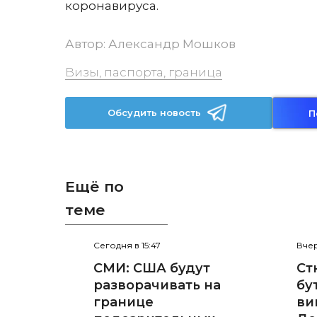
коронавируса.
Автор:
Александр Мошков
Визы, паспорта, граница
Обсудить новость
П
Ещё по
теме
Сегодня в 15:47
Вчер
СМИ: США будут
Ст
разворачивать на
бу
границе
ви