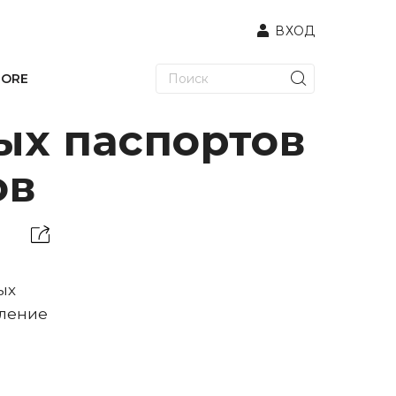
ВХОД
TORE
ых паспортов
ов
ых
вление