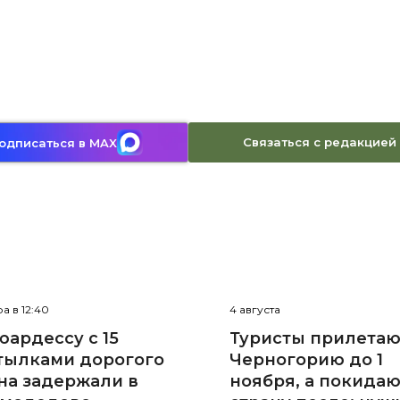
Связаться с редакцией
одписаться в MAX
а в 12:40
4 августа
юардессу с 15
Туристы прилетаю
тылками дорогого
Черногорию до 1
на задержали в
ноября, а покида