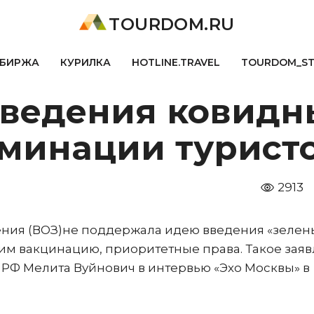
TOURDOM.RU
БИРЖА
КУРИЛКА
HOTLINE.TRAVEL
TOURDOM_S
введения ковидн
иминации турист
2913
ния (ВОЗ)не поддержала идею введения «зелен
м вакцинацию, приоритетные права. Такое зая
 РФ Мелита Вуйнович в интервью «Эхо Москвы» в