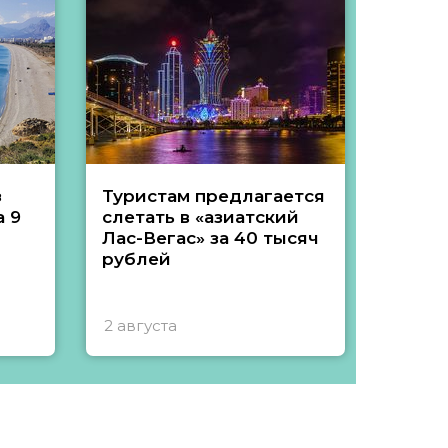
з
Туристам предлагается
Туры 
 9
слетать в «азиатский
подеш
Лас-Вегас» за 40 тысяч
тысяч
рублей
2 августа
1 авгу