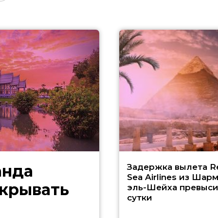
анда
Задержка вылета R
Sea Airlines из Шарм
скрывать
эль-Шейха превыс
сутки