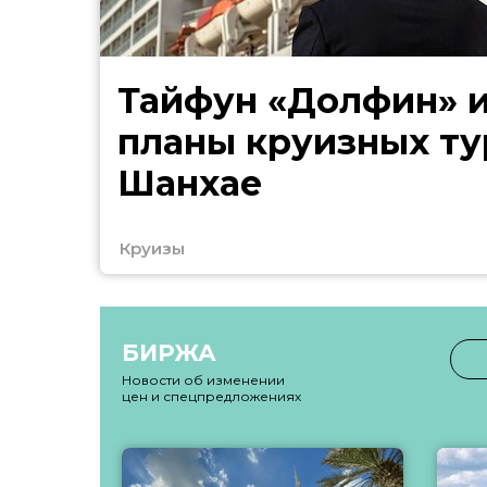
Тайфун «Долфин» 
планы круизных ту
Шанхае
Круизы
БИРЖА
Новости об изменении
цен и спецпредложениях