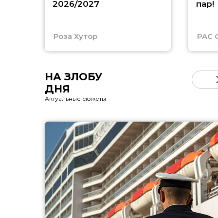
2026/2027
пар!
Роза Хутор
PAC 
НА ЗЛОБУ
ДНЯ
Актуальные сюжеты