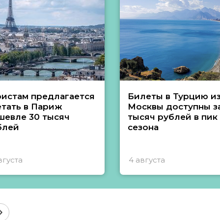
ристам предлагается
Билеты в Турцию и
етать в Париж
Москвы доступны за
шевле 30 тысяч
тысяч рублей в пик
блей
сезона
вгуста
4 августа