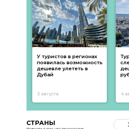
У туристов в регионах
Ту
появилась возможность
сл
дешевле улететь в
де
Дубай
ру
5 августа
4 а
СТРАНЫ
Новости о том, что происходит