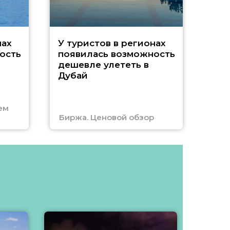
A
нах
У туристов в регионах
ость
появилась возможность
А
дешевле улететь в
Дубай
г
ем
Биржа. Ценовой обзор
Отм