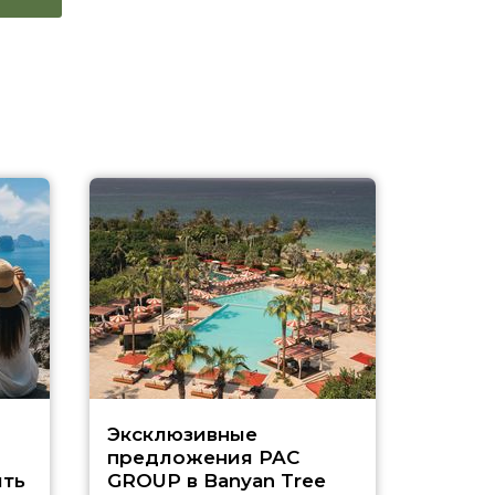
Эксклюзивные
Как п
предложения PAC
насыщ
ть
GROUP в Banyan Tree
Рас-э