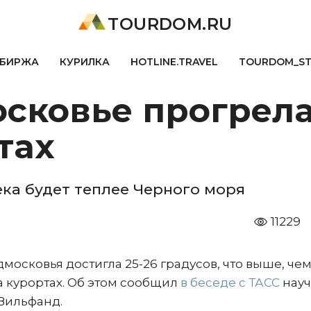
TOURDOM.RU
БИРЖА
КУРИЛКА
HOTLINE.TRAVEL
TOURDOM_S
сковье прогрела
тах
ка будет теплее Черного моря
11229
московья достигла 25-26 градусов, что выше, чем
на курортах. Об этом сообщил
в беседе с ТАСС
нау
Вильфанд.