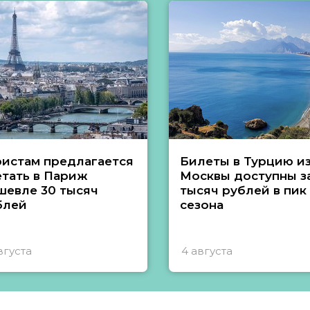
ристам предлагается
Билеты в Турцию и
етать в Париж
Москвы доступны за
шевле 30 тысяч
тысяч рублей в пик
блей
сезона
вгуста
4 августа