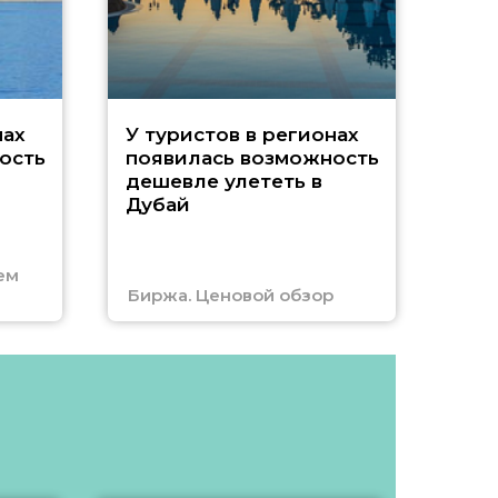
A
нах
У туристов в регионах
ость
появилась возможность
А
дешевле улететь в
Дубай
г
ем
Биржа. Ценовой обзор
Отм