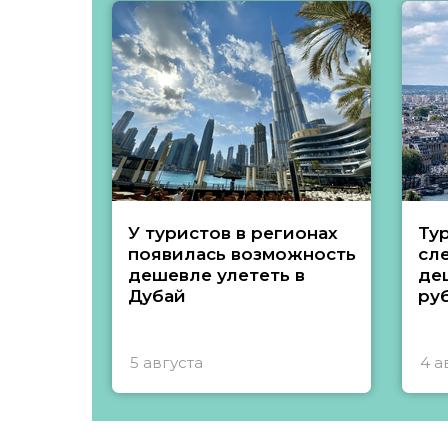
У туристов в регионах
Ту
появилась возможность
сл
дешевле улететь в
де
Дубай
ру
5 августа
4 а