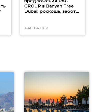
предложения PAC
насыщ
ть
GROUP в Banyan Tree
Рас-э
у
Dubai: роскошь, забота
о детях и выгода до
45%
PAC GROUP
Русск