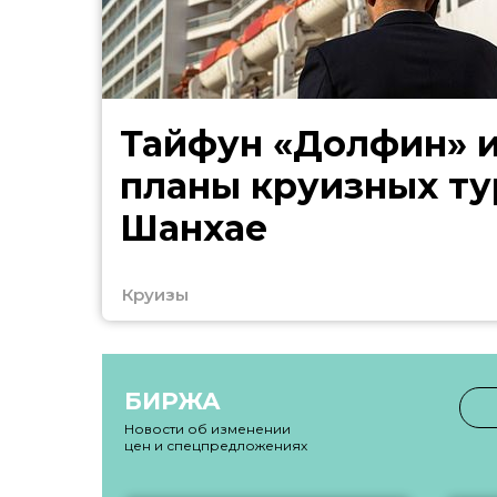
Тайфун «Долфин» 
планы круизных ту
Шанхае
Круизы
БИРЖА
Новости об изменении
цен и спецпредложениях