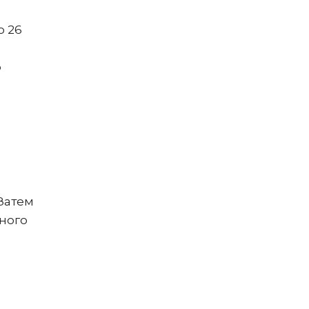
о 26
ю
Затем
много