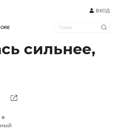
ВХОД
TORE
сь сильнее,
 в
чный