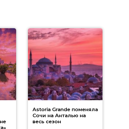
З
Astoria Grande поменяла
Сочи на Анталью на
A
не
весь сезон
а»