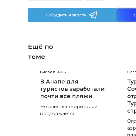
Обсудить новость
П
Ещё по
теме
Вчера в 14:06
6 ав
В Анапе для
Ту
туристов заработали
Со
почти все пляжи
от
Ту
Но очистка территорий
ст
продолжается
Огр
аэр
пла