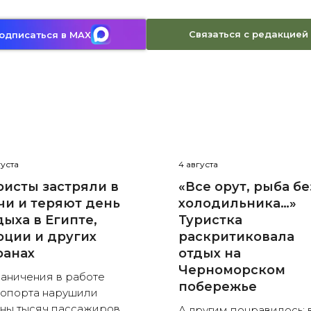
Связаться с редакцией
одписаться в MAX
густа
4 августа
ристы застряли в
«Все орут, рыба бе
чи и теряют день
холодильника…»
дыха в Египте,
Туристка
рции и других
раскритиковала
ранах
отдых на
Черноморском
аничения в работе
побережье
опорта нарушили
ны тысяч пассажиров
А другим понравилось: 