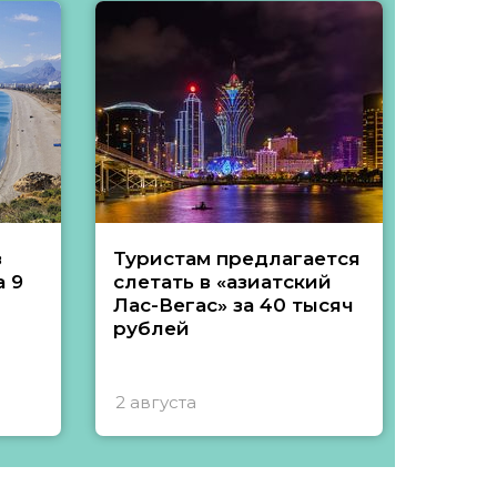
з
Туристам предлагается
Туры 
 9
слетать в «азиатский
подеш
Лас-Вегас» за 40 тысяч
тысяч
рублей
2 августа
1 авгу