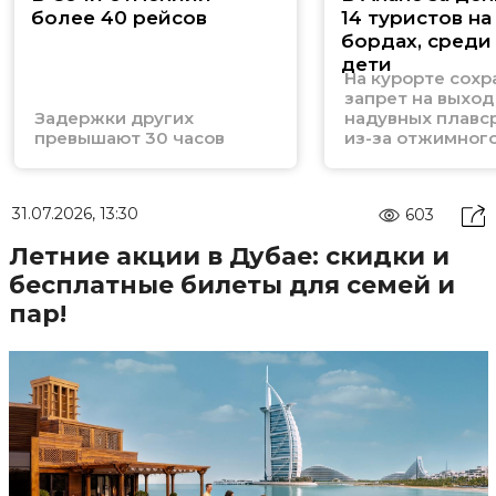
более 40 рейсов
14 туристов на
бордах, среди
дети
На курорте сохр
запрет на выход
Задержки других
надувных плавс
превышают 30 часов
из-за отжимного
31.07.2026, 13:30
603
Летние акции в Дубае: скидки и
бесплатные билеты для семей и
пар!