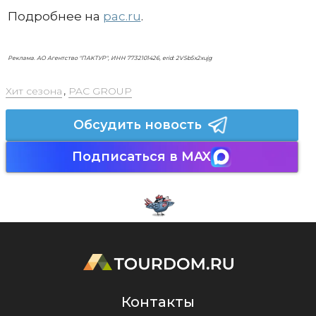
Подробнее на
pac.ru
.
Реклама. АО Агентство "ПАКТУР", ИНН 7732101426, erid: 2VSb5x2xujg
Хит сезона
,
PAC GROUP
Обсудить новость
Подписаться в MAX
Контакты