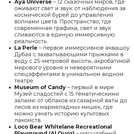
Aya Universe
– 12 сказочных миров, где
оживают свет и звук: от наблюдения за
космической бурей до управления
волнами цвета. Пространство, где
современная графика, свет и звук
сливаются в единую иммерсивную
реальность.
La Perle
– первое иммерсивное аквашоу
Дубая с захватывающими прыжками в
воду с 25-метровой высоты, акробатикой
мирового уровня и невероятными
спецэффектами в уникальном водном
театре.
Museum of Candy
– первый в мире
Музей сладостей с 15 тематическими
залами: от облаков из сахарной ваты до
лесов из мармеладных мишек, где
можно узнать историю культовых
лакомств.
Loco Bear Whitelane Recreational
Playground (Al Quoz)
– масштабный