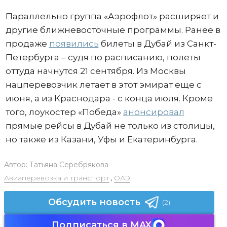
Параллельно группа «Аэрофлот» расширяет и
другие ближневосточные программы. Ранее в
продаже
появились
билеты в Дубай из Санкт-
Петербурга – судя по расписанию, полеты
оттуда начнутся 21 сентября. Из Москвы
нацперевозчик летает в этот эмират еще с
июня, а из Краснодара - с конца июля. Кроме
того, лоукостер «Победа»
анонсировал
прямые рейсы в Дубай не только из столицы,
но также из Казани, Уфы и Екатеринбурга.
Автор:
Татьяна Серебрякова
Авиаперевозка и транспорт
,
ОАЭ
Обсудить новость
(2)
Подписаться в MAX