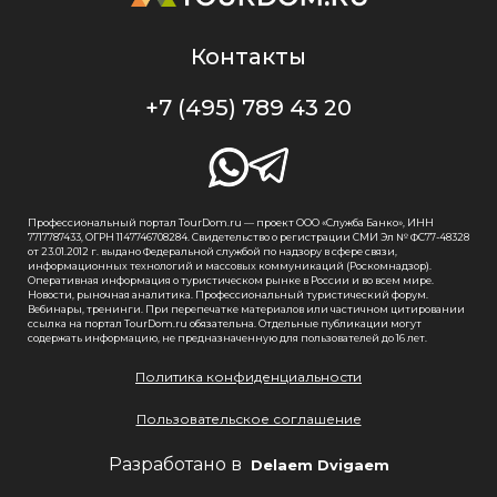
Контакты
+7 (495) 789 43 20
Профессиональный портал TourDom.ru — проект ООО «Служба Банко», ИНН
7717787433, ОГРН 1147746708284. Свидетельство о регистрации СМИ Эл № ФС77-48328
от 23.01.2012 г. выдано Федеральной службой по надзору в сфере связи,
информационных технологий и массовых коммуникаций (Роскомнадзор).
Оперативная информация о туристическом рынке в России и во всем мире.
Новости, рыночная аналитика. Профессиональный туристический форум.
Вебинары, тренинги. При перепечатке материалов или частичном цитировании
ссылка на портал TourDom.ru обязательна. Отдельные публикации могут
содержать информацию, не предназначенную для пользователей до 16 лет.
Политика конфиденциальности
Пользовательское соглашение
Разработано в
Delaem Dvigaem