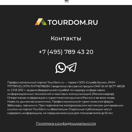
Контакты
+7 (495) 789 43 20
Профессиональный портал TourDom.ru — проект ООО «Служба Банко», ИНН
7717787433, ОГРН 1147746708284. Свидетельство о регистрации СМИ Эл № ФС77-48328
от 23.01.2012 г. выдано Федеральной службой по надзору в сфере связи,
информационных технологий и массовых коммуникаций (Роскомнадзор).
Оперативная информация о туристическом рынке в России и во всем мире.
Новости, рыночная аналитика. Профессиональный туристический форум.
Вебинары, тренинги. При перепечатке материалов или частичном цитировании
ссылка на портал TourDom.ru обязательна. Отдельные публикации могут
содержать информацию, не предназначенную для пользователей до 16 лет.
Политика конфиденциальности