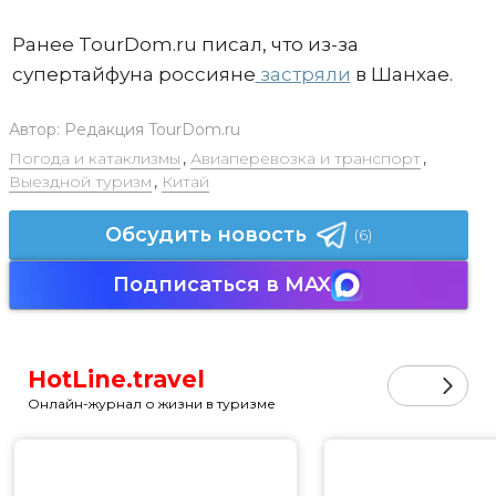
Ранее TourDom.ru писал, что из-за
супертайфуна россияне
застряли
в Шанхае.
Автор:
Редакция TourDom.ru
Погода и катаклизмы
,
Авиаперевозка и транспорт
,
Выездной туризм
,
Китай
Обсудить новость
(6)
Подписаться в MAX
HotLine.travel
Онлайн-журнал о жизни в туризме