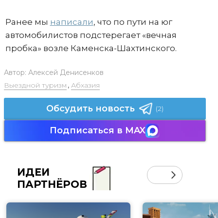
Ранее мы
написали
, что по пути на юг
автомобилистов подстерегает «вечная
пробка» возле Каменска-Шахтинского.
Автор:
Алексей Денисенков
Выездной туризм
,
Абхазия
Обсудить новость
(2)
Подписаться в MAX
ИДЕИ
ПАРТНЁРОВ