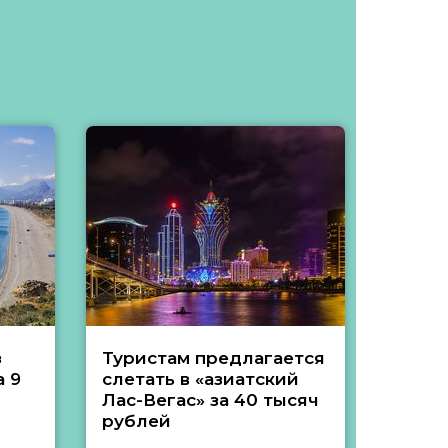
з
Туристам предлагается
Туры 
 9
слетать в «азиатский
подеш
Лас-Вегас» за 40 тысяч
тысяч
рублей