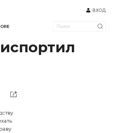
ВХОД
TORE
 испортил
дству
ехать
раву