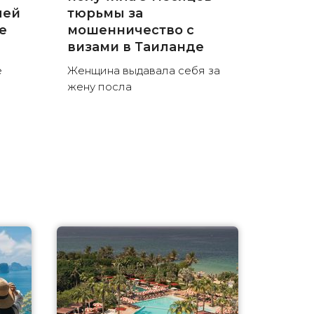
лей
тюрьмы за
е
мошенничество с
визами в Таиланде
е
Женщина выдавала себя за
жену посла