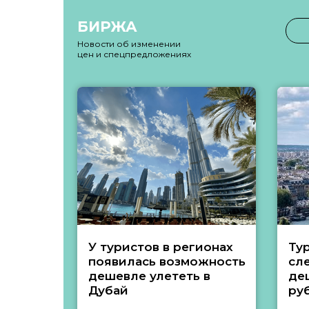
БИРЖА
Новости об изменении
цен и спецпредложениях
У туристов в регионах
Ту
появилась возможность
сл
дешевле улететь в
де
Дубай
ру