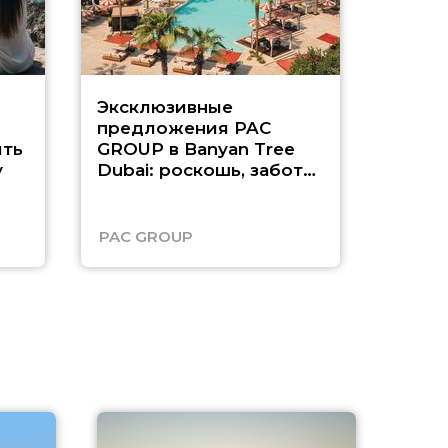
Эксклюзивные
Как п
предложения PAC
насыщ
ть
GROUP в Banyan Tree
Рас-э
у
Dubai: роскошь, забота
о детях и выгода до
45%
PAC GROUP
Русск