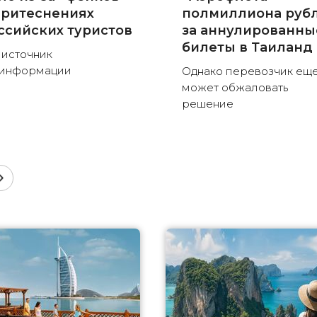
притеснениях
полмиллиона руб
ссийских туристов
за аннулированны
билеты в Таиланд
 источник
зинформации
Однако перевозчик ещ
может обжаловать
решение