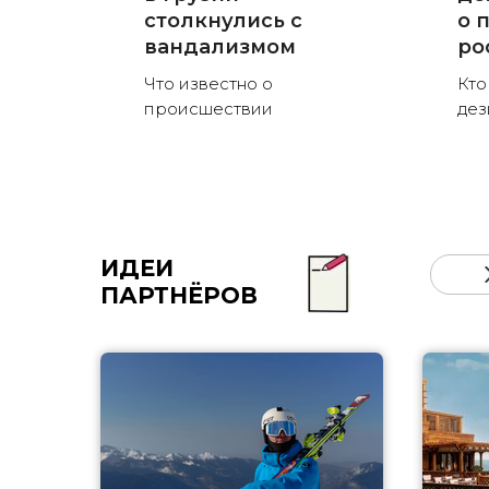
столкнулись с
о 
вандализмом
ро
Что известно о
Кто
происшествии
де
ИДЕИ
ПАРТНЁРОВ