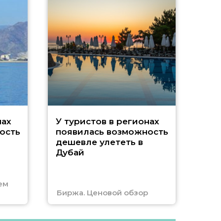
A
нах
У туристов в регионах
ость
появилась возможность
А
дешевле улететь в
Дубай
г
ем
Биржа. Ценовой обзор
Отм