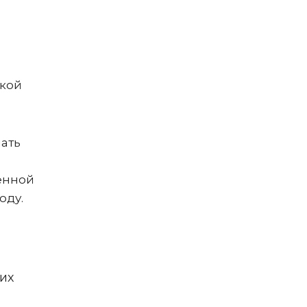
ской
ать
енной
оду.
их