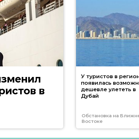
изменил
У туристов в регио
появилась возможн
ристов в
дешевле улететь в
Дубай
Обстановка на Ближн
Востоке