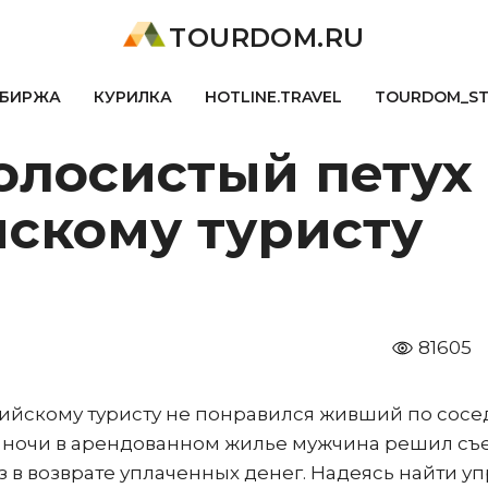
TOURDOM.RU
БИРЖА
КУРИЛКА
HOTLINE.TRAVEL
TOURDOM_S
олосистый петух
йскому туристу
81605
ийскому туристу не понравился живший по сосе
й ночи в арендованном жилье мужчина решил съ
з в возврате уплаченных денег. Надеясь найти уп