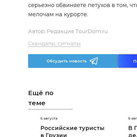
серьезно обвиняете петухов в том, ч
мелочам на курорте.
Автор:
Редакция TourDom.ru
Скандалы, сигналы
Обсудить новость
П
Ещё по
теме
6 августа
6 ав
Российские туристы
В 
в Грузии
де