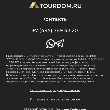
Контакты
+7 (495) 789 43 20
Профессиональный портал TourDom.ru — проект ООО «Служба Банко», ИНН
7717787433, ОГРН 1147746708284. Свидетельство о регистрации СМИ Эл № ФС77-48328
от 23.01.2012 г. выдано Федеральной службой по надзору в сфере связи,
информационных технологий и массовых коммуникаций (Роскомнадзор).
Оперативная информация о туристическом рынке в России и во всем мире.
Новости, рыночная аналитика. Профессиональный туристический форум.
Вебинары, тренинги. При перепечатке материалов или частичном цитировании
ссылка на портал TourDom.ru обязательна. Отдельные публикации могут
содержать информацию, не предназначенную для пользователей до 16 лет.
Политика конфиденциальности
Пользовательское соглашение
Разработано в
Delaem Dvigaem