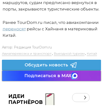
маршрутов, судам предписано вернуться в
порты, закрываются туристические объекты.
Ранее TourDom.ru писал, что авиакомпании
переносят
рейсы с Хайнаня в материковый
Китай.
Автор:
Редакция TourDom.ru
Авиаперевозка и транспорт
,
Выездной туризм
,
Китай
Обсудить новость
Подписаться в MAX
ИДЕИ
ПАРТНЁРОВ