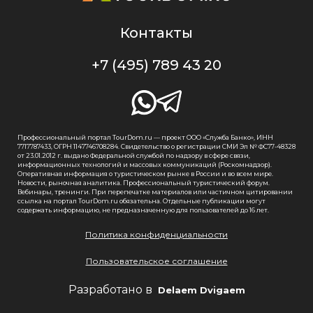
Контакты
+7 (495) 789 43 20
Профессиональный портал TourDom.ru — проект ООО «Служба Банко», ИНН
7717787433, ОГРН 1147746708284. Свидетельство о регистрации СМИ Эл № ФС77-48328
от 23.01.2012 г. выдано Федеральной службой по надзору в сфере связи,
информационных технологий и массовых коммуникаций (Роскомнадзор).
Оперативная информация о туристическом рынке в России и во всем мире.
Новости, рыночная аналитика. Профессиональный туристический форум.
Вебинары, тренинги. При перепечатке материалов или частичном цитировании
ссылка на портал TourDom.ru обязательна. Отдельные публикации могут
содержать информацию, не предназначенную для пользователей до 16 лет.
Политика конфиденциальности
Пользовательское соглашение
Разработано в
Delaem Dvigaem