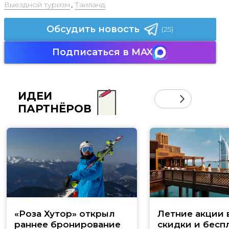
Выездной туризм
,
Таиланд
Обсудить новость
(25)
Подписаться в MAX
ИДЕИ
ПАРТНЁРОВ
«Роза Хутор» открыл
Летние акции 
раннее бронирование
скидки и бесп