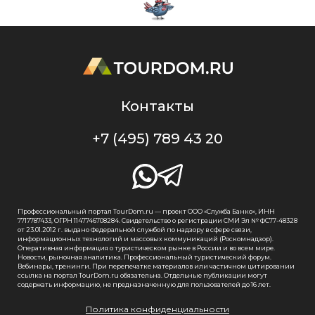
Контакты
+7 (495) 789 43 20
Профессиональный портал TourDom.ru — проект ООО «Служба Банко», ИНН
7717787433, ОГРН 1147746708284. Свидетельство о регистрации СМИ Эл № ФС77-48328
от 23.01.2012 г. выдано Федеральной службой по надзору в сфере связи,
информационных технологий и массовых коммуникаций (Роскомнадзор).
Оперативная информация о туристическом рынке в России и во всем мире.
Новости, рыночная аналитика. Профессиональный туристический форум.
Вебинары, тренинги. При перепечатке материалов или частичном цитировании
ссылка на портал TourDom.ru обязательна. Отдельные публикации могут
содержать информацию, не предназначенную для пользователей до 16 лет.
Политика конфиденциальности