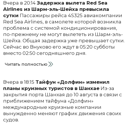
Вчера в 20:14
Задержка вылета Red Sea
Airlines из Шарм-эль-Шейха превысила
сутки
Пассажиры рейса 4S325 авиакомпании
Red Sea Airlines, в самолете которой возникла
проблема с системой кондиционирования,
по-прежнему не могут вылететь из Шарм-эль-
Шейха. Общая задержка уже превышает сутки.
Сейчас во Внуково его ждут в 05:20 субботы
вместо 02:50 сегодняшнего дня.
Читать полностью
Вчера в 18:15
Тайфун «Долфин» изменил
планы круизных туристов в Шанхае
Из-за
закрытия порта Шанхая до 10 августа в связи с
приближением тайфуна «Долфин»
международные круизные компании
вынужденно меняют график движения своих
судов.