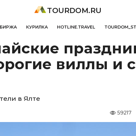
TOURDOM.RU
БИРЖА
КУРИЛКА
HOTLINE.TRAVEL
TOURDOM_S
майские праздни
орогие виллы и 
тели в Ялте
59217