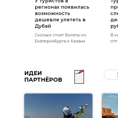
У туристов в
Ту
регионах появилась
пр
возможность
сл
дешевле улететь в
де
Дубай
ру
Сколько стоят билеты из
В к
Екатеринбурга и Казани
отп
ИДЕИ
ПАРТНЁРОВ