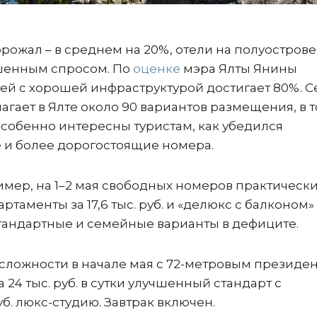
орожал – в среднем на 20%, отели на полуострове
шенным спросом. По
оценке
мэра Ялты Янины
ей с хорошей инфраструктурой достигает 80%. С
агает в Ялте около 90 вариантов размещения, в т
 Особенно интересны туристам, как убедился
 и более дорогостоящие номера.
имер, на 1–2 мая свободных номеров практически
аменты за 17,6 тыс. руб. и «делюкс с балконом» з
от стандартные и семейные варианты в дефиците.
 сложности в начале мая с 72-метровым президе
24 тыс. руб. в сутки улучшенный стандарт с
уб. люкс-студию. Завтрак включен.