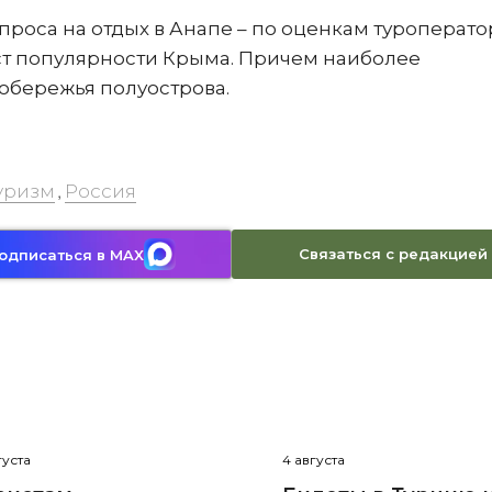
 спроса на отдых в Анапе – по оценкам туроперато
ст популярности Крыма. Причем наиболее
обережья полуострова.
уризм
Россия
,
Связаться с редакцией
одписаться в MAX
густа
4 августа