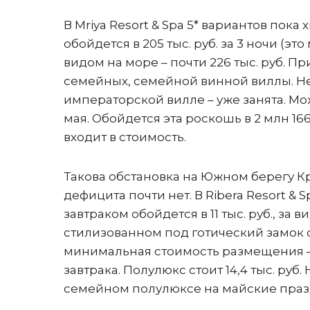
В Mriya Resort & Spa 5* вариантов пок
обойдется в 205 тыс. руб. за 3 ночи (
видом на море – почти 226 тыс. руб. П
семейных, семейной винной виллы. Не
императорской вилле – уже занята. М
мая. Обойдется эта роскошь в 2 млн 166
входит в стоимость.
Такова обстановка на Южном берегу К
дефицита почти нет. В Ribera Resort &
завтраком обойдется в 11 тыс. руб., за в
стилизованном под готический замок о
минимальная стоимость размещения – 11
завтрака. Полулюкс стоит 14,4 тыс. руб
семейном полулюксе на майские праз