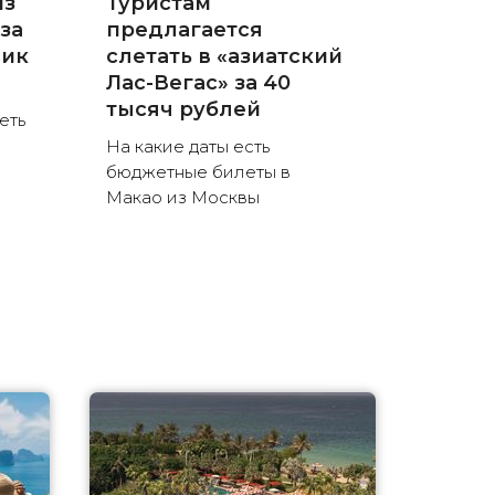
из
Туристам
за
предлагается
пик
слетать в «азиатский
Лас-Вегас» за 40
тысяч рублей
еть
На какие даты есть
бюджетные билеты в
Макао из Москвы