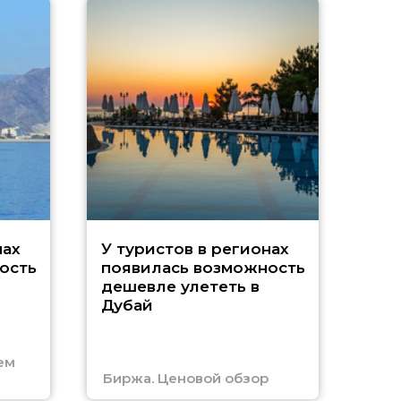
A
нах
У туристов в регионах
ость
появилась возможность
А
дешевле улететь в
Дубай
г
ем
Биржа. Ценовой обзор
Отм