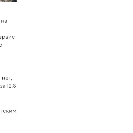
 на
ервис
о
 нет,
а 12,6
нтским