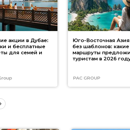
ие акции в Дубае:
Юго-Восточная Азия
ки и бесплатные
без шаблонов: какие
ты для семей и
маршруты предложи
туристам в 2026 год
Group
PAC GROUP