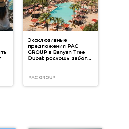
Эксклюзивные
Как п
предложения PAC
насыщ
ть
GROUP в Banyan Tree
Рас-э
у
Dubai: роскошь, забота
о детях и выгода до
45%
PAC GROUP
Русск