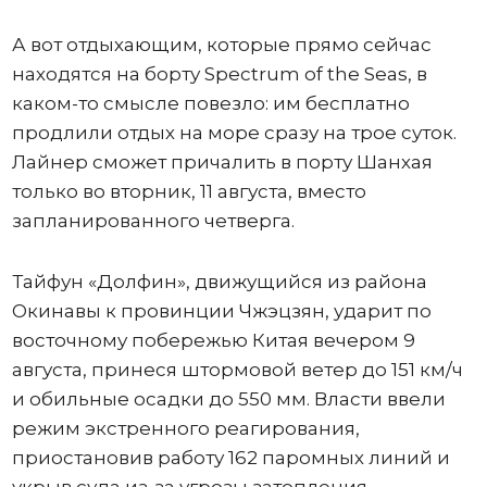
А вот отдыхающим, которые прямо сейчас
находятся на борту Spectrum of the Seas, в
каком-то смысле повезло: им бесплатно
продлили отдых на море сразу на трое суток.
Лайнер сможет причалить в порту Шанхая
только во вторник, 11 августа, вместо
запланированного четверга.
Тайфун «Долфин», движущийся из района
Окинавы к провинции Чжэцзян, ударит по
восточному побережью Китая вечером 9
августа, принеся штормовой ветер до 151 км/ч
и обильные осадки до 550 мм. Власти ввели
режим экстренного реагирования,
приостановив работу 162 паромных линий и
укрыв суда из-за угрозы затопления