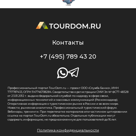
Контакты
+7 (495) 789 43 20
Профессиональный портал TourDom.ru — проект ООО «Служба Банко», ИНН
7717787433, ОГРН 1147746708284. Свидетельство о регистрации СМИ Эл № ФС77-48328
от 23.01.2012 г. выдано Федеральной службой по надзору в сфере связи,
информационных технологий и массовых коммуникаций (Роскомнадзор).
Оперативная информация о туристическом рынке в России и во всем мире.
Новости, рыночная аналитика. Профессиональный туристический форум.
Вебинары, тренинги. При перепечатке материалов или частичном цитировании
ссылка на портал TourDom.ru обязательна. Отдельные публикации могут
содержать информацию, не предназначенную для пользователей до 16 лет.
Политика конфиденциальности