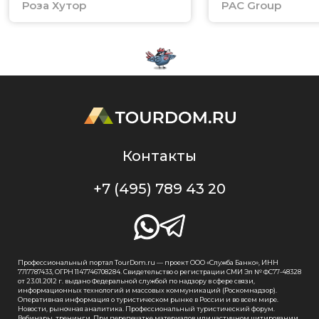
Роза Хутор
PAC Group
Контакты
+7 (495) 789 43 20
Профессиональный портал TourDom.ru — проект ООО «Служба Банко», ИНН
7717787433, ОГРН 1147746708284. Свидетельство о регистрации СМИ Эл № ФС77-48328
от 23.01.2012 г. выдано Федеральной службой по надзору в сфере связи,
информационных технологий и массовых коммуникаций (Роскомнадзор).
Оперативная информация о туристическом рынке в России и во всем мире.
Новости, рыночная аналитика. Профессиональный туристический форум.
Вебинары, тренинги. При перепечатке материалов или частичном цитировании