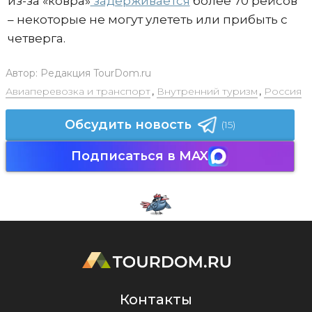
из-за «ковра»
задерживается
более 70 рейсов
– некоторые не могут улететь или прибыть с
четверга.
Автор:
Редакция TourDom.ru
Авиаперевозка и транспорт
,
Внутренний туризм
,
Россия
Обсудить новость
(15)
Подписаться в MAX
Контакты