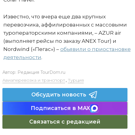
Известно, что вчера еще два крупных
перевозчика, аффилированных с массовыми
туроператорскими компаниями, – AZUR air
(выполняет рейсы по заказу ANEX Tour) и
Nordwind («Пегас») –
обьявили о приостановке
деятельности
.
Автор:
Редакция TourDom.ru
Авиаперевозка и транспорт
,
Турция
Обсудить новость
Подписаться в MAX
Связаться с редакцией