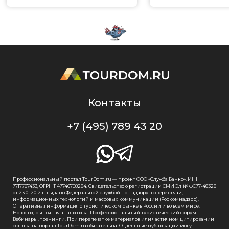
Контакты
+7 (495) 789 43 20
Профессиональный портал TourDom.ru — проект ООО «Служба Банко», ИНН
7717787433, ОГРН 1147746708284. Свидетельство о регистрации СМИ Эл № ФС77-48328
от 23.01.2012 г. выдано Федеральной службой по надзору в сфере связи,
информационных технологий и массовых коммуникаций (Роскомнадзор).
Оперативная информация о туристическом рынке в России и во всем мире.
Новости, рыночная аналитика. Профессиональный туристический форум.
Вебинары, тренинги. При перепечатке материалов или частичном цитировании
ссылка на портал TourDom.ru обязательна. Отдельные публикации могут