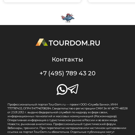
Контакты
+7 (495) 789 43 20
Профессиональный портал TourDom.ru — проект ООО «Служба Банко», ИНН
7717787433, ОГРН 1147746708284. Свидетельство о регистрации СМИ Эл № ФС77-48328
от 23.01.2012 г. выдано Федеральной службой по надзору в сфере связи,
информационных технологий и массовых коммуникаций (Роскомнадзор).
Оперативная информация о туристическом рынке в России и во всем мире.
Новости, рыночная аналитика. Профессиональный туристический форум.
Вебинары, тренинги. При перепечатке материалов или частичном цитировании
ссылка на портал TourDom.ru обязательна. Отдельные публикации могут