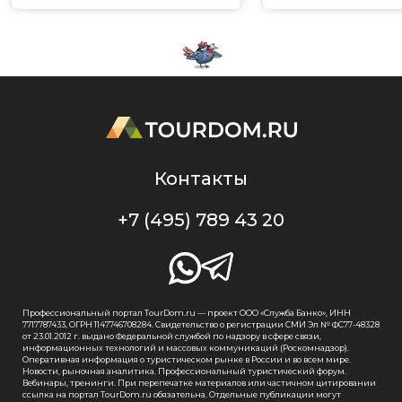
Контакты
+7 (495) 789 43 20
Профессиональный портал TourDom.ru — проект ООО «Служба Банко», ИНН
7717787433, ОГРН 1147746708284. Свидетельство о регистрации СМИ Эл № ФС77-48328
от 23.01.2012 г. выдано Федеральной службой по надзору в сфере связи,
информационных технологий и массовых коммуникаций (Роскомнадзор).
Оперативная информация о туристическом рынке в России и во всем мире.
Новости, рыночная аналитика. Профессиональный туристический форум.
Вебинары, тренинги. При перепечатке материалов или частичном цитировании
ссылка на портал TourDom.ru обязательна. Отдельные публикации могут